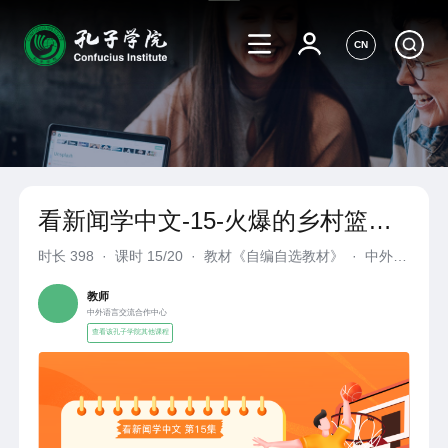
CN
看新闻学中文-15-火爆的乡村篮球
赛
时长
398
·
课时 15/20
·
教材《自编自选教材》
·
中外语
言交流合作中心
教师
中外语言交流合作中心
查看该孔子学院其他课程