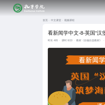
首页 ·
中文课堂 ·
视频课程
看新闻学中文-8-英国“
时长
485
·
课时 8/20
·
教材《自编自选教材》