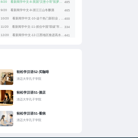
8/20
看新闻学中文-8-英国“汉堡小哥”筑梦海南自贸港
485
9/20
看新闻学中文-9-浙江江山冬酿酒
465
10/20
看新闻学中文-10-这个热门新职业，你“真香”了吗？
400
11/20
看新闻学中文-11-抓住中国“双碳”市场新机遇
334
12/20
看新闻学中文-12-江西地区推进高水平对外开放
441
13/20
看新闻学中文-13-走近航天员的太空生活
422
14/20
看新闻学中文-14-飞越时光，看春耕之变
502
15/20
看新闻学中文-15-火爆的乡村篮球赛
398
16/20
看新闻学中文-16-透视被催热的“解压经济”
352
轻松学汉语S2-买咖啡
17/20
看新闻学中文-17-越南—中国—哈萨克斯坦”联程班列首发
320
清迈大学孔子学院
18/20
看新闻学中文-18-探秘“番茄森林”高新技术赋能智慧农业
422
轻松学汉语S1-酒店
19/20
看新闻学中文-19-中国国际时装周加力原创设计商业落地
431
清迈大学孔子学院
20/20
看新闻学中文-20-海南掀起航空运动热
387
轻松学汉语S1-看病
清迈大学孔子学院