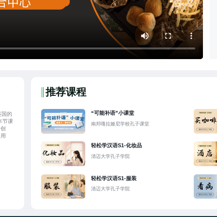
推荐课程
“可能补语”小课堂
英国的
本节课
南邦嘎拉娅尼学校孔子课堂
“创
和用
轻松学汉语S1-化妆品
清迈大学孔子学院
轻松学汉语S1-服装
清迈大学孔子学院