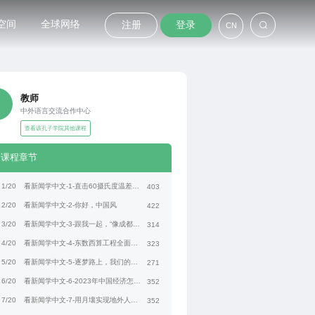
空间
全球网络
注册
登录
CN
教师
中外语言交流合作中心
查看该孔子学院其他课程
课程章节
1/20
看新闻学中文-1-直击60摄氏度温差下的物流工人
403
2/20
看新闻学中文-2-你好，中国风
422
3/20
看新闻学中文-3-跟我一起，“像成都人一样生活”
314
4/20
看新闻学中文-4-东数西算工程全面启动
323
5/20
看新闻学中文-5-逐梦路上，我们的奋斗
271
6/20
看新闻学中文-6-2023年中国经济怎么走？
352
7/20
看新闻学中文-7-用月壤实现地外人工光合成
352