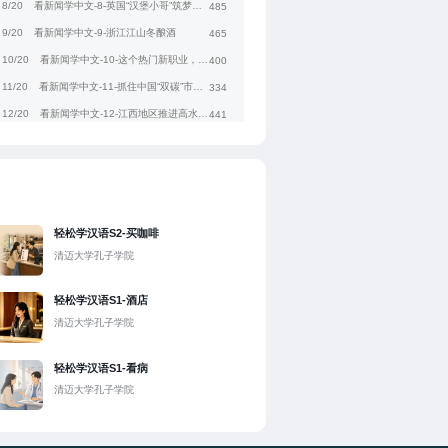
8/20
看新闻学中文-8-英国“汉堡小哥”筑梦海南自贸港
485
9/20
看新闻学中文-9-浙江江山冬酿酒
465
10/20
看新闻学中文-10-这个热门新职业，你“真香”了吗？
400
11/20
看新闻学中文-11-抓住中国“双碳”市场新机遇
334
12/20
看新闻学中文-12-江西地区推进高水平对外开放
441
13/20
看新闻学中文-13-走近航天员的太空生活
422
14/20
看新闻学中文-14-飞越时光，看春耕之变
502
15/20
看新闻学中文-15-火爆的乡村篮球赛
398
16/20
看新闻学中文-16-透视被催热的“解压经济”
352
轻松学汉语S2-买咖啡
17/20
看新闻学中文-17-越南—中国—哈萨克斯坦”联程班列首发
320
清迈大学孔子学院
18/20
看新闻学中文-18-探秘“番茄森林”高新技术赋能智慧农业
422
轻松学汉语S1-酒店
19/20
看新闻学中文-19-中国国际时装周加力原创设计商业落地
431
清迈大学孔子学院
20/20
看新闻学中文-20-海南掀起航空运动热
387
轻松学汉语S1-看病
清迈大学孔子学院