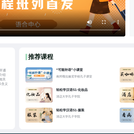
推荐课程
“可能补语”小课堂
开通
介绍
南邦嘎拉娅尼学校孔子课堂
相关
等含义
轻松学汉语S1-化妆品
清迈大学孔子学院
轻松学汉语S1-服装
清迈大学孔子学院