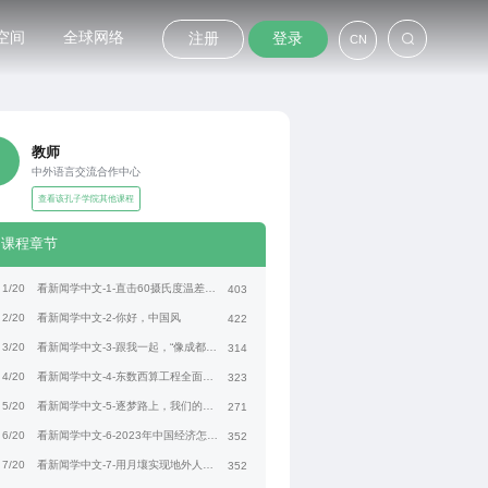
空间
全球网络
注册
登录
CN
教师
中外语言交流合作中心
查看该孔子学院其他课程
课程章节
1/20
看新闻学中文-1-直击60摄氏度温差下的物流工人
403
2/20
看新闻学中文-2-你好，中国风
422
3/20
看新闻学中文-3-跟我一起，“像成都人一样生活”
314
4/20
看新闻学中文-4-东数西算工程全面启动
323
5/20
看新闻学中文-5-逐梦路上，我们的奋斗
271
6/20
看新闻学中文-6-2023年中国经济怎么走？
352
7/20
看新闻学中文-7-用月壤实现地外人工光合成
352