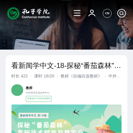
CN
看新闻学中文-18-探秘“番茄森林”高
新技术赋能智慧农业
时长
422
·
课时 18/20
·
教材《自编自选教材》
·
中外语
言交流合作中心
教师
中外语言交流合作中心
查看该孔子学院其他课程