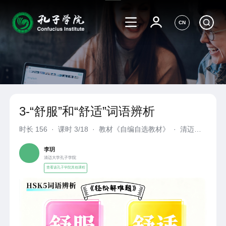
CN
3-“舒服”和“舒适”词语辨析
时长
156
·
课时 3/18
·
教材《自编自选教材》
·
清迈大
学孔子学院
李玥
清迈大学孔子学院
查看该孔子学院其他课程