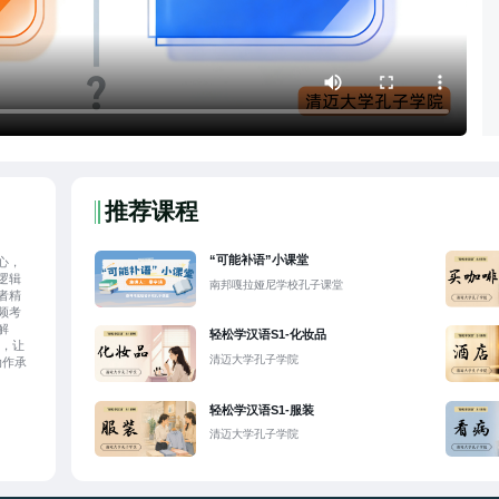
推荐课程
“可能补语”小课堂
核心，
逻辑
南邦嘎拉娅尼学校孔子课堂
者精
频考
解
轻松学汉语S1-化妆品
异，让
清迈大学孔子学院
动作承
及日常
轻松学汉语S1-服装
清迈大学孔子学院