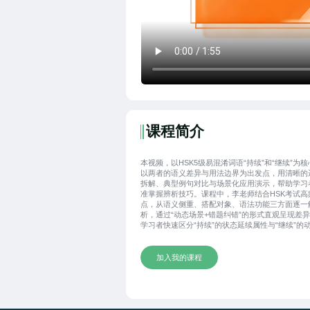
课程简介
本视频，以HSK5级易混淆词语“持续”和“继续”为
以两者的语义差异与用法边界为出发点，用清晰的
拆解、典型例句对比与场景化应用演示，帮助学习
准掌握辨析技巧。课程中，李老师结合HSK考试高
点，从语义侧重、搭配对象、语法功能三方面逐一
析，通过“动态场景+错题纠错”的形式直观呈现差
学习者快速区分“持续”的状态延续属性与“继续”的
接特点，高效突破词语辨析难点，为HSK5级考试
中文表达筑牢基础。
加入我的课程