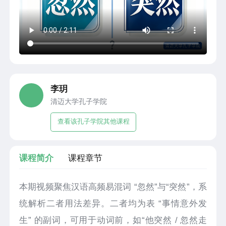
李玥
清迈大学孔子学院
查看该孔子学院其他课程
课程简介
课程章节
本期视频聚焦汉语高频易混词 “忽然”与“突然”，系
统解析二者用法差异。二者均为表 “事情意外发
生” 的副词，可用于动词前，如“他突然 / 忽然走