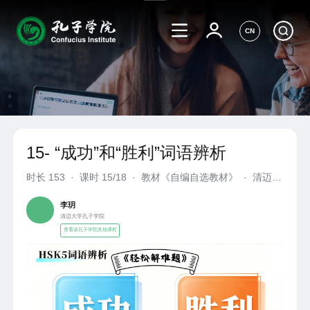
CN
15- “成功”和“胜利”词语辨析
时长
153
·
课时 15/18
·
教材《自编自选教材》
·
清迈大
学孔子学院
李玥
清迈大学孔子学院
查看该孔子学院其他课程