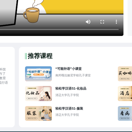
推荐课程
“可能补语”小课堂
科技
作了
南邦嘎拉娅尼学校孔子课堂
教育
流行语
轻松学汉语S1-化妆品
清迈大学孔子学院
轻松学汉语S1-服装
清迈大学孔子学院