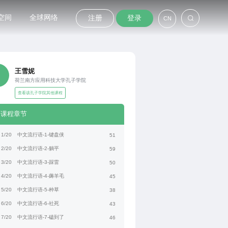
空间
全球网络
注册
登录
CN
王雪妮
荷兰南方应用科技大学孔子学院
查看该孔子学院其他课程
课程章节
1/20
中文流行语-1-键盘侠
51
2/20
中文流行语-2-躺平
59
3/20
中文流行语-3-踩雷
50
4/20
中文流行语-4-薅羊毛
45
5/20
中文流行语-5-种草
38
6/20
中文流行语-6-社死
43
7/20
中文流行语-7-磕到了
46