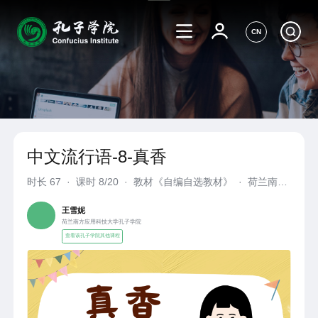
CN
中文流行语-8-真香
时长
67
·
课时 8/20
·
教材《自编自选教材》
·
荷兰南方
应用科技大学孔子学院
王雪妮
荷兰南方应用科技大学孔子学院
查看该孔子学院其他课程