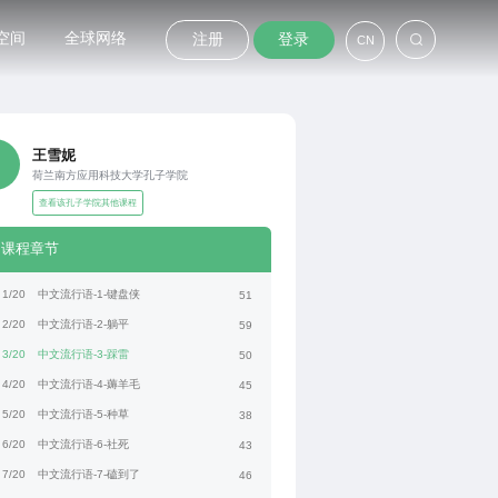
空间
全球网络
注册
登录
CN
王雪妮
荷兰南方应用科技大学孔子学院
查看该孔子学院其他课程
课程章节
1/20
中文流行语-1-键盘侠
51
2/20
中文流行语-2-躺平
59
3/20
中文流行语-3-踩雷
50
4/20
中文流行语-4-薅羊毛
45
5/20
中文流行语-5-种草
38
6/20
中文流行语-6-社死
43
7/20
中文流行语-7-磕到了
46