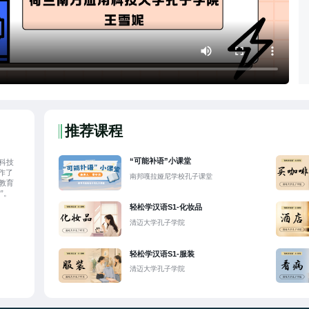
推荐课程
“可能补语”小课堂
科技
作了
南邦嘎拉娅尼学校孔子课堂
教育
”。
轻松学汉语S1-化妆品
清迈大学孔子学院
轻松学汉语S1-服装
清迈大学孔子学院