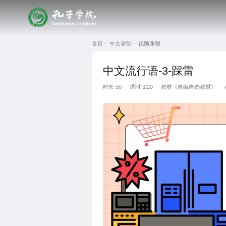
首页 ·
中文课堂 ·
视频课程
中文流行语-3-踩雷
时长
50
·
课时 3/20
·
教材《自编自选教材》
·