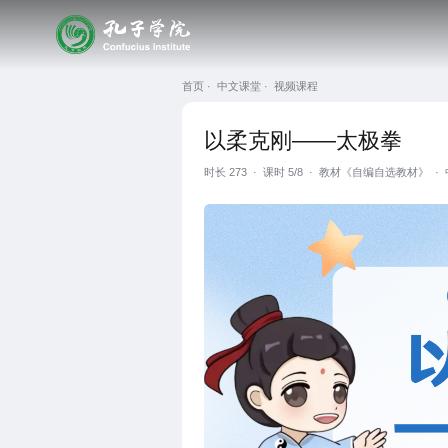
首页 ·
中文课堂 ·
视频课程
以柔克刚——太极拳
时长
273
·
课时 5/8
·
教材《自编自选教材》
·