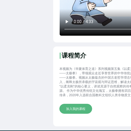
课程简介
本视频为《华夏体育之道》系列视频第五集《以柔
——太极拳》，带领观众走近享誉世界的中华传统
——太极拳。视频从太极蕴含的中国古老哲学理念
入，阐释太极所承载的宇宙观与辩证思维，解读太
“以柔克刚”的核心要义，讲述其源于自然观察的传
源。 作为中华优秀传统文化瑰宝，太极拳拥有四
传承，2020年入选联合国教科文组织人类非物质
产代表作名录。它兼具健身养生与文化内涵，融合
和、顺应自然等东方智慧，动作舒缓易学，兼具教
健身价值。如今太极拳已传播至全球150多个国家
加入我的课程
区，超3亿人参与练习，成为连接世界的文化桥梁
以生动讲解展现太极拳的文化底蕴与独特魅力，助
内外观众感受中华体育精神与传统文化的博大精深