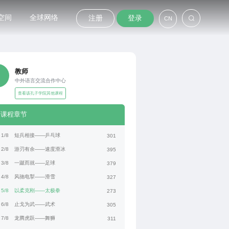
空间
全球网络
注册
登录
CN
教师
中外语言交流合作中心
查看该孔子学院其他课程
课程章节
1/8
短兵相接——乒乓球
301
2/8
游刃有余——速度滑冰
395
3/8
一蹴而就——足球
379
4/8
风驰电掣——滑雪
327
5/8
以柔克刚——太极拳
273
6/8
止戈为武——武术
305
7/8
龙腾虎跃——舞狮
311