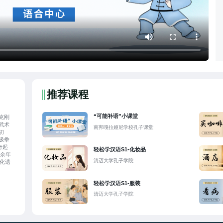
推荐课程
“可能补语”小课堂
克刚
武术
南邦嘎拉娅尼学校孔子课堂
切
极拳
奇起
轻松学汉语S1-化妆品
百余年
清迈大学孔子学院
文化遗
谦
育与
轻松学汉语S1-服装
和地
。本集
清迈大学孔子学院
力海
。