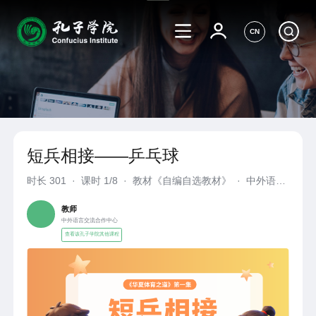
CN
短兵相接——乒乓球
时长
301
·
课时 1/8
·
教材《自编自选教材》
·
中外语言
交流合作中心
教师
中外语言交流合作中心
查看该孔子学院其他课程