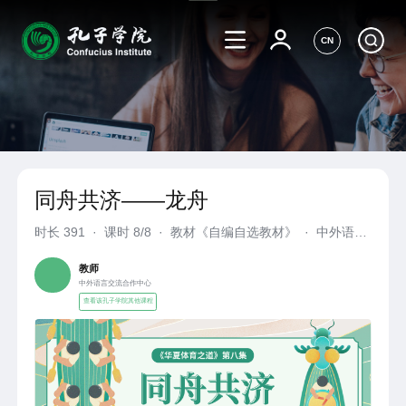
CN
同舟共济——龙舟
时长
391
·
课时 8/8
·
教材《自编自选教材》
·
中外语言
交流合作中心
教师
中外语言交流合作中心
查看该孔子学院其他课程