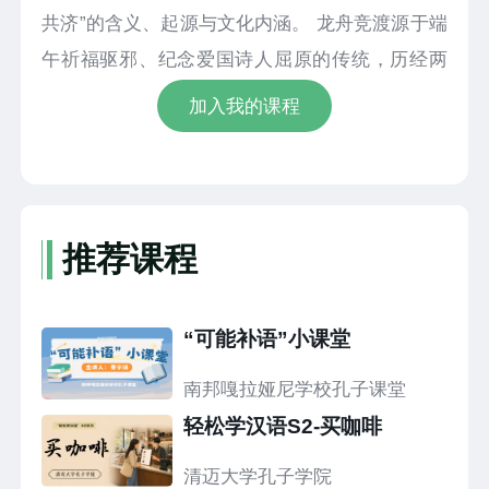
共济”的含义、起源与文化内涵。 龙舟竞渡源于端
午祈福驱邪、纪念爱国诗人屈原的传统，历经两
千余年发展，从民俗活动演变为竞技体育项目，
加入我的课程
还跻身亚运会正式赛事。节目讲述“同舟共济”的典
故，解读其团结互助、共克时艰的精神内核，并
展现龙舟竞渡中队员协作、奋勇争先的场景。作
为中华传统文化的重要载体，龙舟不仅承载着民
推荐课程
族记忆，更向世界传递团结力量。本集以龙舟为
纽带，融合中文学习与文化传播，带领观众感受
“可能补语”小课堂
华夏体育魅力，领略中华传统民俗与语言文化的
深厚底蕴。
南邦嘎拉娅尼学校孔子课堂
轻松学汉语S2-买咖啡
清迈大学孔子学院