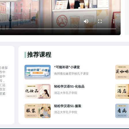
推荐课程
“可能补语”小课堂
习者探
市中
南邦嘎拉娅尼学校孔子课堂
途中
程，
汇运
轻松学汉语S1-化妆品
语言
清迈大学孔子学院
景紧
轻松学汉语S1-服装
清迈大学孔子学院