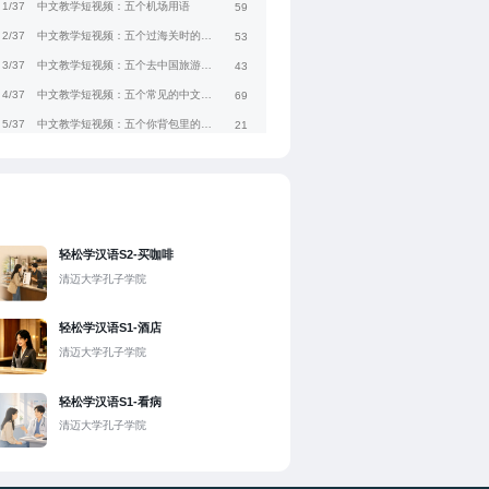
1/37
中文教学短视频：五个机场用语
59
2/37
中文教学短视频：五个过海关时的常用语
53
3/37
中文教学短视频：五个去中国旅游时要用的句子
43
4/37
中文教学短视频：五个常见的中文问题
69
5/37
中文教学短视频：五个你背包里的常用物品
21
6/37
中文教学短视频：五个夏天必备的物品
20
7/37
中文教学短视频：五个带“水”的词
34
8/37
中文教学短视频：五个在饭馆吃饭时的常用语
43
9/37
中文教学短视频：五个不辣的中国美食
38
轻松学汉语S2-买咖啡
10/37
中文教学短视频：五个必吃的重庆美食
61
清迈大学孔子学院
11/37
中文教学短视频：五个重庆话中的词
83
轻松学汉语S1-酒店
12/37
中文教学短视频：中国的咖啡店
58
清迈大学孔子学院
13/37
中文教学短视频：吃的
21
14/37
中文教学短视频：肉食者和素食者
18
轻松学汉语S1-看病
15/37
中文教学短视频：在这儿吃还是打包？
43
清迈大学孔子学院
16/37
中文教学短视频：酸甜苦辣咸
36
17/37
中文教学短视频：好吃、一般、不好吃、好难吃
51