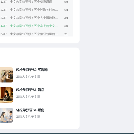
1/37
中文教学短视频：五个机场用语
59
2/37
中文教学短视频：五个过海关时的常用语
53
3/37
中文教学短视频：五个去中国旅游时要用的句子
43
4/37
中文教学短视频：五个常见的中文问题
69
5/37
中文教学短视频：五个你背包里的常用物品
21
6/37
中文教学短视频：五个夏天必备的物品
20
7/37
中文教学短视频：五个带“水”的词
34
8/37
中文教学短视频：五个在饭馆吃饭时的常用语
43
9/37
中文教学短视频：五个不辣的中国美食
38
轻松学汉语S2-买咖啡
10/37
中文教学短视频：五个必吃的重庆美食
61
清迈大学孔子学院
11/37
中文教学短视频：五个重庆话中的词
83
轻松学汉语S1-酒店
12/37
中文教学短视频：中国的咖啡店
58
清迈大学孔子学院
13/37
中文教学短视频：吃的
21
14/37
中文教学短视频：肉食者和素食者
18
轻松学汉语S1-看病
15/37
中文教学短视频：在这儿吃还是打包？
43
清迈大学孔子学院
16/37
中文教学短视频：酸甜苦辣咸
36
17/37
中文教学短视频：好吃、一般、不好吃、好难吃
51