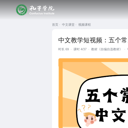
首页 ·
中文课堂 ·
视频课程
中文教学短视频：五个常
时长
69
·
课时 4/37
·
教材《自编自选教材》
·