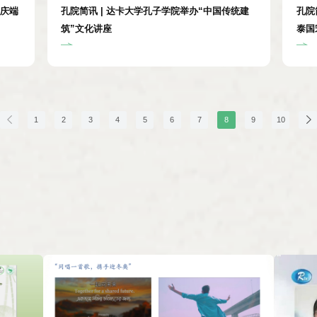
歌庆端
孔院简讯 | 达卡大学孔子学院举办“中国传统建
孔院
筑”文化讲座
泰国
讲座
1
2
3
4
5
6
7
8
9
10