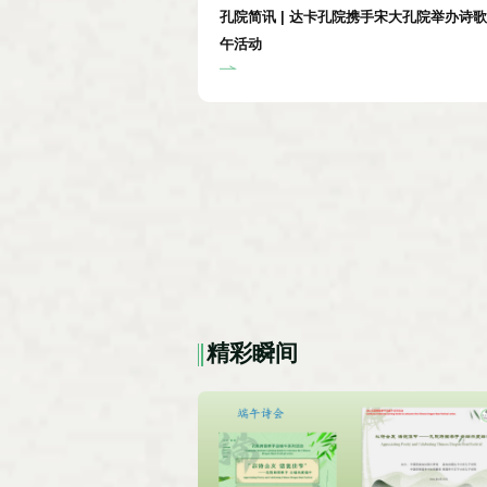
孔院简讯 | 达卡孔院携手宋大孔院举办诗
午活动
精彩瞬间