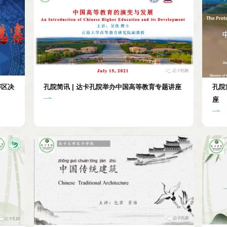
赛区决
孔院简讯 | 达卡孔院举办中国高等教育专题讲座
孔院
座