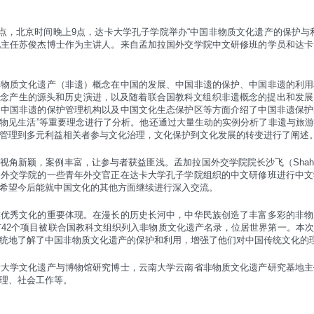
上7点，北京时间晚上9点，达卡大学孔子学院举办“中国非物质文化遗产的保护
地主任苏俊杰博士作为主讲人。来自孟加拉国外交学院中文研修班的学员和达卡
非物质文化遗产（非遗）概念在中国的发展、中国非遗的保护、中国非遗的利用
”概念产生的源头和历史演进，以及随着联合国教科文组织非遗概念的提出和发
、中国非遗的保护管理机构以及中国文化生态保护区等方面介绍了中国非遗保护
人见物见生活”等重要理念进行了分析。他还通过大量生动的实例分析了非遗与旅
化管理到多元利益相关者参与文化治理，文化保护到文化发展的转变进行了阐述
角新颖，案例丰富，让参与者获益匪浅。孟加拉国外交学院院长沙飞（Shah Ahm
，外交学院的一些青年外交官正在达卡大学孔子学院组织的中文研修班进行中文
希望今后能就中国文化的其他方面继续进行深入交流。
族优秀文化的重要体现。在漫长的历史长河中，中华民族创造了丰富多彩的非物
已有42个项目被联合国教科文组织列入非物质文化遗产名录，位居世界第一。本
统地了解了中国非物质文化遗产的保护和利用，增强了他们对中国传统文化的
肯大学文化遗产与博物馆研究博士，云南大学云南省非物质文化遗产研究基地主
理、社会工作等。