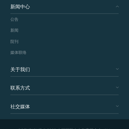
京大学的12名孟语学习者参与。在15天中，参
新闻中心
与项目的中孟学生被分成了四个交流小组。他
公告
们从认识新朋友开始， 进入“共读一首诗”环
节，一同学习孟加拉语版和中文版的泰戈尔诗
新闻
歌《我们都是国王》。他们热心帮助对方用目
院刊
的语学习诗歌，真诚而又热烈地进行交流和讨
媒体联络
论。第二阶段，中孟学生分别以“我的大学校
园生活”和“我学习/工作/生活的地方”为话题，
关于我们
每天用目的语进行视频打卡，向异国朋友介绍
本国的文化，锻炼自己的语言表达能力，并在
联系方式
小组伙伴的帮助下纠正发音和表达。活动期
间，大家在小组群里积极发言，或提出问题，
社交媒体
或帮助解决问题，或分享经验和心得。他们在
互助学习和深入交流中，一同进步，结下深厚