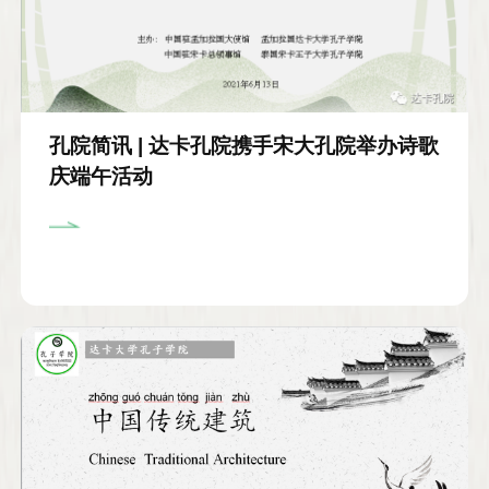
孔院简讯 | 达卡孔院携手宋大孔院举办诗歌
庆端午活动