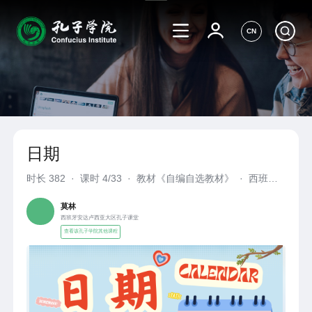
CN
日期
时长
382
·
课时 4/33
·
教材《自编自选教材》
·
西班牙
安达卢西亚大区孔子课堂
莫林
西班牙安达卢西亚大区孔子课堂
查看该孔子学院其他课程