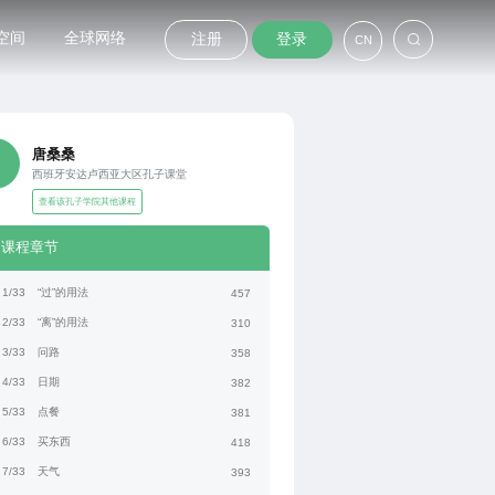
空间
全球网络
注册
登录
CN
唐桑桑
西班牙安达卢西亚大区孔子课堂
查看该孔子学院其他课程
课程章节
1/33
“过”的用法
457
2/33
“离”的用法
310
3/33
问路
358
4/33
日期
382
5/33
点餐
381
6/33
买东西
418
7/33
天气
393