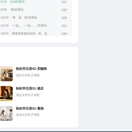
8/33
运动和爱好
347
9/33
“着”的用法
430
10/33
“拿、放、给”的用法
309
12/33
“一边……一边.……”的用法
351
13/33
讲练简单趋向补语：来、去
339
14/33
讲练四声声调
444
15/33
讲练颜色名词的用法
243
16/33
颜色词汇
425
17/33
用“哪儿”和“哪”提问的特指疑问
204
轻松学汉语S2-买咖啡
18/33
韵母ua uo uai uei
1389
清迈大学孔子学院
19/33
“吧”表示祈使
545
轻松学汉语S1-酒店
20/33
“是……的”的用法
549
清迈大学孔子学院
21/33
z c s zh ch sh
464
22/33
我想喝茶
357
轻松学汉语S1-看病
23/33
明天天气怎么样
304
清迈大学孔子学院
24/33
汉字：刃、上、下
455
25/33
十以内的数字
475