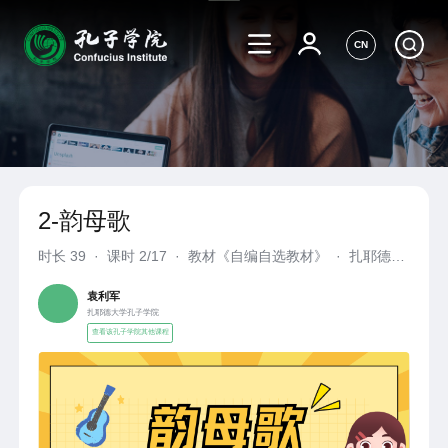
CN
2-韵母歌
时长
39
·
课时 2/17
·
教材《自编自选教材》
·
扎耶德大
学孔子学院
袁利军
扎耶德大学孔子学院
查看该孔子学院其他课程