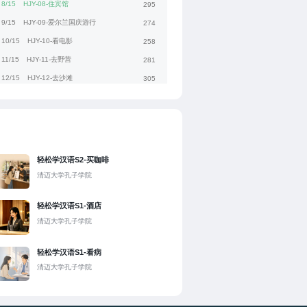
8/15
HJY-08-住宾馆
295
9/15
HJY-09-爱尔兰国庆游行
274
10/15
HJY-10-看电影
258
11/15
HJY-11-去野营
281
12/15
HJY-12-去沙滩
305
13/15
HJY-13-布拉里城堡
368
14/15
HJY-14-骑马
371
15/15
HJY-15-参观农场
319
轻松学汉语S2-买咖啡
清迈大学孔子学院
轻松学汉语S1-酒店
清迈大学孔子学院
轻松学汉语S1-看病
清迈大学孔子学院