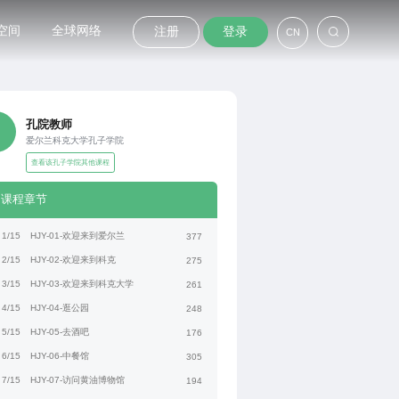
空间
全球网络
注册
登录
CN
孔院教师
爱尔兰科克大学孔子学院
查看该孔子学院其他课程
课程章节
1/15
HJY-01-欢迎来到爱尔兰
377
2/15
HJY-02-欢迎来到科克
275
3/15
HJY-03-欢迎来到科克大学
261
4/15
HJY-04-逛公园
248
5/15
HJY-05-去酒吧
176
6/15
HJY-06-中餐馆
305
7/15
HJY-07-访问黄油博物馆
194