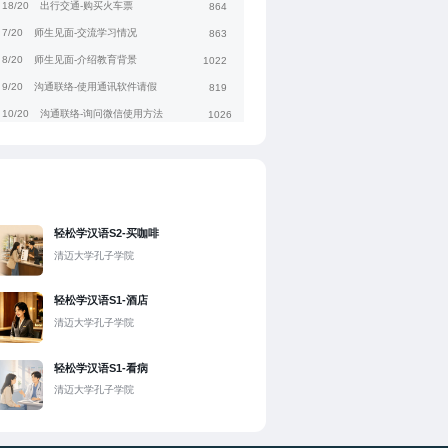
18/20
出行交通-购买火车票
864
7/20
师生见面-交流学习情况
863
8/20
师生见面-介绍教育背景
1022
9/20
沟通联络-使用通讯软件请假
819
10/20
沟通联络-询问微信使用方法
1026
11/20
询问课程-询问课程信息
832
12/20
询问课程-询问网上选课方法
912
1/20
入学报到-办理住宿手续
802
2/20
入学报到-介绍个人信息
974
轻松学汉语S2-买咖啡
3/20
熟悉校园-介绍校内设施和方位
1057
清迈大学孔子学院
4/20
熟悉校园-询问生活物品位置
836
轻松学汉语S1-酒店
5/20
点菜吃饭-使用手机点外卖
788
清迈大学孔子学院
6/20
点菜吃饭-询问特色菜和口味
1036
轻松学汉语S1-看病
清迈大学孔子学院