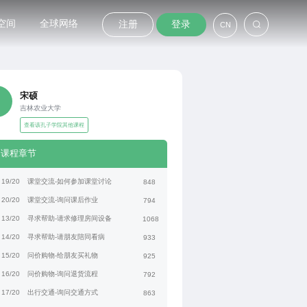
空间
全球网络
注册
登录
CN
宋硕
吉林农业大学
查看该孔子学院其他课程
课程章节
19/20
课堂交流-如何参加课堂讨论
848
20/20
课堂交流-询问课后作业
794
13/20
寻求帮助-请求修理房间设备
1068
14/20
寻求帮助-请朋友陪同看病
933
15/20
问价购物-给朋友买礼物
925
16/20
问价购物-询问退货流程
792
17/20
出行交通-询问交通方式
863