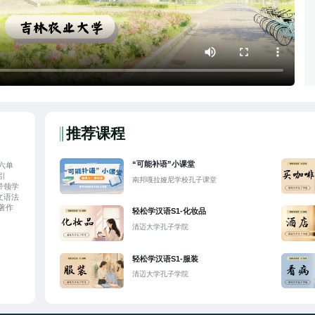
推荐课程
“可能补语”小课堂
六单
引
南邦嘎拉娅尼学校孔子课堂
带领学
文语法
著作
轻松学汉语S1-化妆品
清迈大学孔子学院
轻松学汉语S1-服装
清迈大学孔子学院