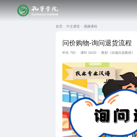
首页 ·
中文课堂 ·
视频课程
问价购物-询问退货流程
时长
792
·
课时 16/20
·
教材《自编自选教材》