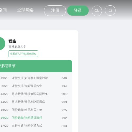
空间
全球网络
注册
登录
CN
程鑫
吉林农业大学
查看该孔子学院其他课程
课程章节
19/20
课堂交流-如何参加课堂讨论
848
20/20
课堂交流-询问课后作业
794
13/20
寻求帮助-请求修理房间设备
1068
14/20
寻求帮助-请朋友陪同看病
933
15/20
问价购物-给朋友买礼物
925
16/20
问价购物-询问退货流程
792
17/20
出行交通-询问交通方式
863