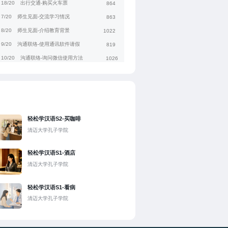
18/20
出行交通-购买火车票
864
7/20
师生见面-交流学习情况
863
8/20
师生见面-介绍教育背景
1022
9/20
沟通联络-使用通讯软件请假
819
10/20
沟通联络-询问微信使用方法
1026
11/20
询问课程-询问课程信息
832
12/20
询问课程-询问网上选课方法
912
1/20
入学报到-办理住宿手续
802
2/20
入学报到-介绍个人信息
974
轻松学汉语S2-买咖啡
3/20
熟悉校园-介绍校内设施和方位
1057
清迈大学孔子学院
4/20
熟悉校园-询问生活物品位置
836
轻松学汉语S1-酒店
5/20
点菜吃饭-使用手机点外卖
788
清迈大学孔子学院
6/20
点菜吃饭-询问特色菜和口味
1036
轻松学汉语S1-看病
清迈大学孔子学院