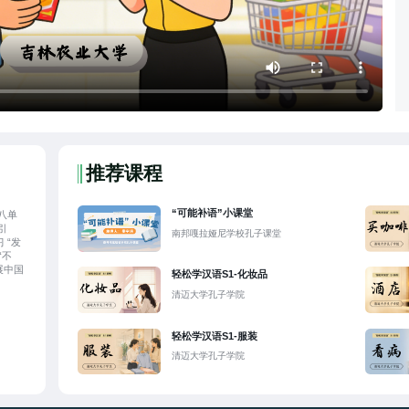
推荐课程
“可能补语”小课堂
八单
引
南邦嘎拉娅尼学校孔子课堂
 “发
“不
后拓展中国
轻松学汉语S1-化妆品
清迈大学孔子学院
轻松学汉语S1-服装
清迈大学孔子学院