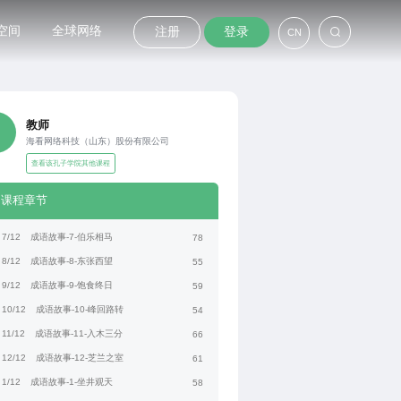
空间
全球网络
注册
登录
CN
教师
海看网络科技（山东）股份有限公司
查看该孔子学院其他课程
课程章节
7/12
成语故事-7-伯乐相马
78
8/12
成语故事-8-东张西望
55
9/12
成语故事-9-饱食终日
59
10/12
成语故事-10-峰回路转
54
11/12
成语故事-11-入木三分
66
12/12
成语故事-12-芝兰之室
61
1/12
成语故事-1-坐井观天
58