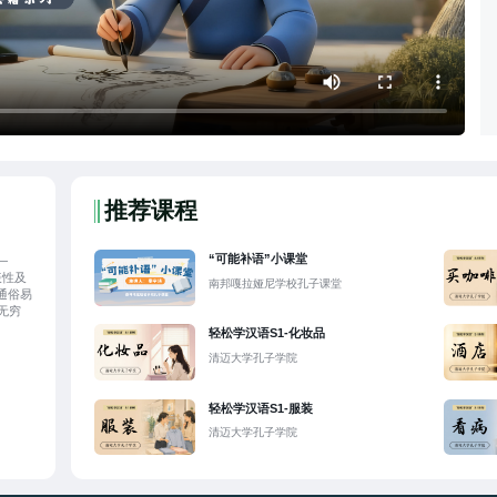
推荐课程
“可能补语”小课堂
—
表性及
南邦嘎拉娅尼学校孔子课堂
通俗易
无穷
轻松学汉语S1-化妆品
清迈大学孔子学院
轻松学汉语S1-服装
清迈大学孔子学院