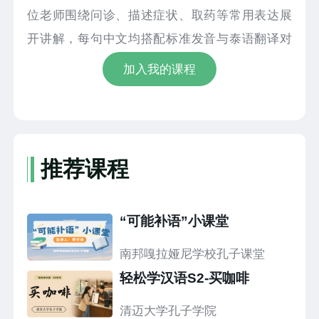
位老师围绕问诊、描述症状、取药等常用表达展
开讲解，每句中文均搭配标准发音与泰语翻译对
照，逐词逐句解析词义、示范读法。课程还原医
加入我的课程
院、诊所真实沟通场景，通过情景对话演示完整
交流流程，手把手教大家如何表述身体不适、回
应医护人员提问。内容精简实用，避开晦涩语
法，学完即可在就医场景中开口交流。无论是日
推荐课程
常就医还是突发状况，都能顺畅沟通。跟着课程
稳步积累，掌握就医必备汉语表达，轻松应对生
“可能补语”小课堂
活各类场景，快来一起学习吧！
南邦嘎拉娅尼学校孔子课堂
轻松学汉语S2-买咖啡
清迈大学孔子学院