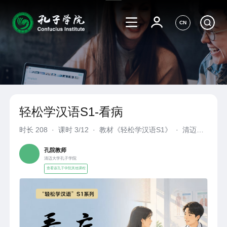
CN
轻松学汉语S1-看病
时长
208
·
课时 3/12
·
教材《轻松学汉语S1》
·
清迈大
学孔子学院
孔院教师
清迈大学孔子学院
查看该孔子学院其他课程