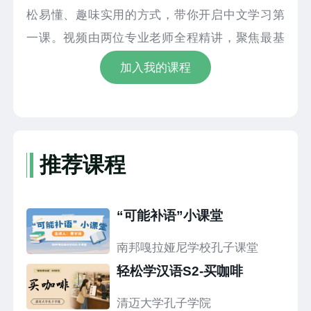
松易懂、趣味实用的方式，带你开启中文学习第
一课。视频由两位专业老师全程精讲，聚焦最基
础、最常用的中文日常寒暄用语，核心讲解“你好”
加入我的课程
“早上好”“晚上好”“再见”等高频交际表达，搭配标
准中文发音+精准泰语翻译对照，逐词拆解含义、
带读纠正发音，零基础也能轻松跟上。课程还还
原真实生活交际场景，通过生动情景对话示范用
推荐课程
法，让大家不仅学会读音、记住意思，更能掌握
实际交流技巧，快速开口说中文。无复杂语法、
“可能补语”小课堂
无枯燥记忆，零基础友好、易学易记。不管是日
常交流、留学出行还是兴趣学习，都能快速掌握
南邦嘎拉娅尼学校孔子课堂
实用中文寒暄技能。跟着清迈大学孔子学院，轻
轻松学汉语S2-买咖啡
松学中文，快乐开口说，快来一起学习吧！
清迈大学孔子学院