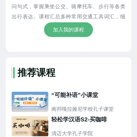
问句式，掌握乘坐公交、骑摩托车、步行等各类
出行表达。课程汇总多种常用交通工具词汇，细
致讲解疑问词 “怎么”、句尾语气词 “呢” 以及副词
加入我的课程
“就” 的用法，搭配实景人物对话示范与跟读练
习，讲解浅显直白，易学易记。
推荐课程
“可能补语”小课堂
南邦嘎拉娅尼学校孔子课堂
轻松学汉语S2-买咖啡
清迈大学孔子学院