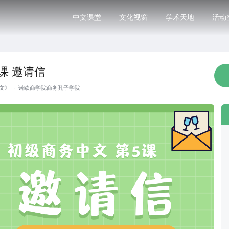
中文课堂
文化视窗
学术天地
活动
课 邀请信
文》
·
诺欧商学院商务孔子学院