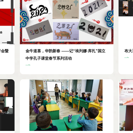
讨会暨
金牛道喜，华韵新春 ——记“埃列娜·库扎”国立
布大
中学孔子课堂春节系列活动