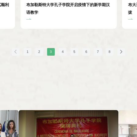
试顺利
布加勒斯特大学孔子学院开启疫情下的新学期汉
布大
语教学
拔
1
2
3
4
5
6
7
8