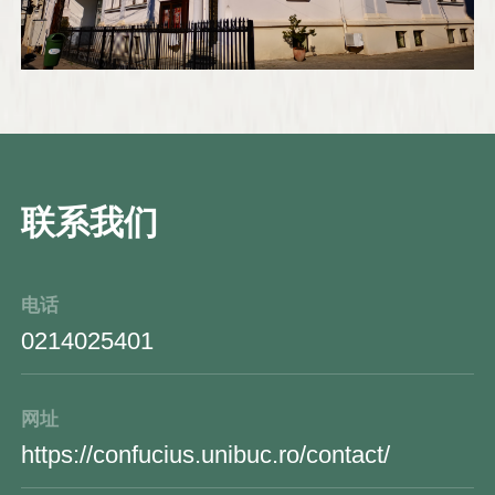
（Confucius Classroom at “Elena Cuza”
National College）。另外还有13个汉语教学
点，分布在布加勒斯特各区及巴克乌、加拉
茨、雅西等城市。2016年，布大孔院成功推动
汉语进入罗马尼亚国民教育体系，使汉语成为
学校的学分课程，学生高考可以选择汉语作为
联系我们
高考会考科目。布大孔院协助罗马尼亚教育部
编写完成了罗马尼亚《初高中汉语教学大纲》
并获教育部批准。布大孔院在致力于汉语教学
电话
的同时，在中国文化传播、中外合作、学术研
0214025401
究以及自身建设等方面同样取得了丰硕成果。
网址
https://confucius.unibuc.ro/contact/