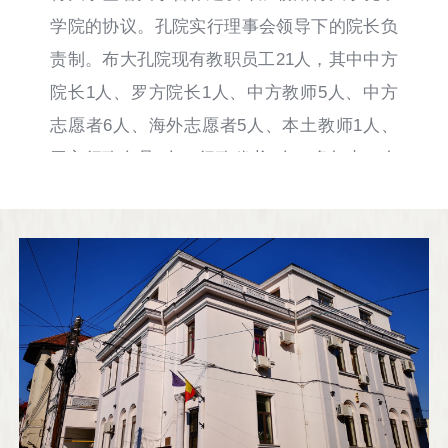
学院的协议。孔院实行理事会领导下的院长负
责制。布大孔院现有教职员工21人，其中中方
院长1人、罗方院长1人、中方教师5人、中方
志愿者6人、海外志愿者5人、本土教师1人、
罗方行政人员1人、行政秘书1人。多年来，布
大孔院主要致力于汉语教学，发展势头良好。
现有下设四所孔子课堂：费迪南德一世国立高
中孔子课堂（Confucius Classroom at
Ferdinand I National High School）、森诺博经
济高中孔子课堂（Confucius Classroom at A.
D. Xenopol Economic College）、欧亚学校孔
子课堂（Confucius Classroom at EuroEd
School）和“埃列娜•库扎”国立中学孔子课堂