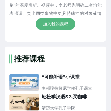
别”的深度辨析。视频中，李老师先明确二者均能
表强调、突出同类事物中更具特殊性的对象或情
况的共性，再从语义侧重、使用场景、语法搭
加入我的课程
配、语体风格多维度精准拆解核心差异：“尤其”侧
重在整体范围中进一步突出某一局部、某类情
况，语义指向更聚焦，多用来补充强调，常与“是”
搭配，语体更偏正式，多用于书面及规范表达；
推荐课程
“特别”侧重强调事物具有与众不同的特质或程度上
的格外突出，语义更直白，除表强调外还可作形
“可能补语”小课堂
容词表“特殊的”，搭配更灵活，可接“地”修饰动
词、接“的”修饰名词，语体更口语化，书面与日常
南邦嘎拉娅尼学校孔子课堂
表达中均常用。课程中搭配生活化典型实例与场
轻松学汉语S2-买咖啡
景化句式练习，层层解析二者的用法边界与使用
清迈大学孔子学院