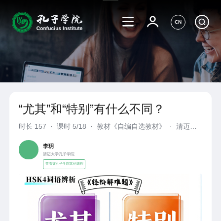
CN
“尤其”和“特别”有什么不同？
时长
157
·
课时 5/18
·
教材《自编自选教材》
·
清迈大
学孔子学院
李玥
清迈大学孔子学院
查看该孔子学院其他课程