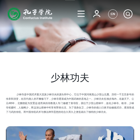
CN
少林功夫
少林寺是中国武术最大流派少林功夫的源头和中心，它位于中国河南嵩山少室山北麓。历经一千五百多年的
传承和演变，在历代僧人的不懈修习下，少林寺逐渐成为中国武林的圣地之一。少林功夫也独步海内，名扬天下。公
元495年，北魏朝廷为安置远道而来的传教僧人专门修建了座寺院，因位于少室山密林中，故名少林寺。相传，少林
寺初建时，人烟稀少，周边深山密林中时常有野兽出没。为了强身自卫，少林寺的僧人们便开始修炼武功，逐渐形成
了习武的传统。而中国传统武术与佛法禅学思想的结合久而久之便造就出了独特的少林功夫。