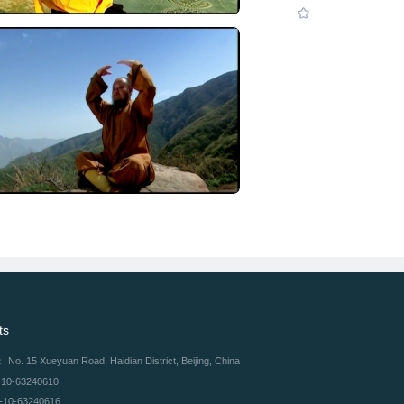
ts
：
No. 15 Xueyuan Road, Haidian District, Beijing, China
-10-63240610
-10-63240616