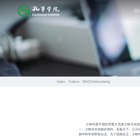
Ch
Index ·
Culture
·
WHZGAdvertising
少林寺是中国武术最大流派少林功夫
一。少林功夫也独步海内，名扬天下。公元
林中时常有野兽出没。为了强身自卫，少林