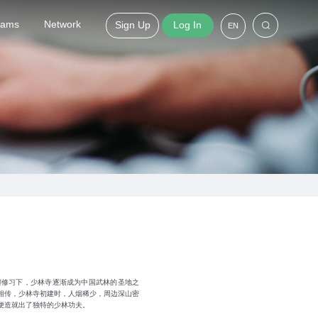
grams
Network
Sign Up
Log In
EN
懈修习下，少林寺逐渐成为中国武林的圣地之
相传，少林寺初建时，人烟稀少，周边深山密
便造就出了独特的少林功夫。