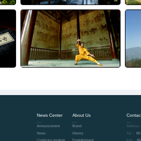
News Center
About Us
Contac
Announcement
Brand
Address
News
History
Tel.：
86
Confucius Institute
Establishment
Fax：
86