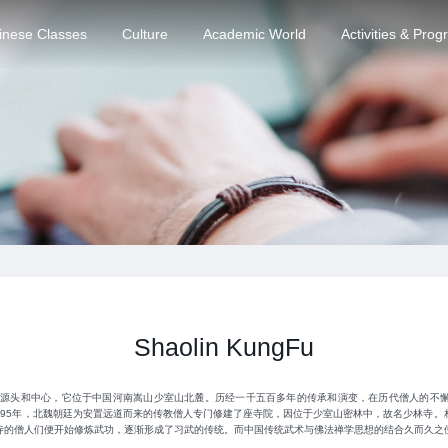
inese Classes
Culture
Academic World
Activities & Pro
Shaolin KungFu
的源头和中心，它位于中国河南嵩山少室山北麓。历经一千五百多年的传承和演变，在历代僧人的不
495年，北魏朝廷为安置远道而来的传教僧人专门修建了座寺院，因位于少室山密林中，故名少林寺。
寺的僧人们便开始修炼武功，逐渐形成了习武的传统。而中国传统武术与佛法禅学思想的结合久而久之