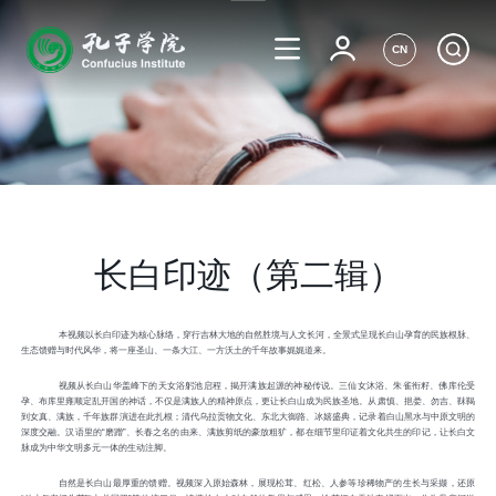
CN
长白印迹（第二辑）
本视频以长白印迹为核心脉络，穿行吉林大地的自然胜境与人文长河，全景式呈现长白山孕育的民族根脉、
生态馈赠与时代风华，将一座圣山、一条大江、一方沃土的千年故事娓娓道来。
视频从长白山华盖峰下的天女浴躬池启程，揭开满族起源的神秘传说。三仙女沐浴、朱雀衔籽、佛库伦受
孕、布库里雍顺定乱开国的神话，不仅是满族人的精神原点，更让长白山成为民族圣地。从肃慎、挹娄、勿吉、靺鞨
到女真、满族，千年族群演进在此扎根；清代乌拉贡物文化、东北大御路、冰嬉盛典，记录着白山黑水与中原文明的
深度交融。汉语里的“磨蹭”、长春之名的由来、满族剪纸的豪放粗犷，都在细节里印证着文化共生的印记，让长白文
脉成为中华文明多元一体的生动注脚。
自然是长白山最厚重的馈赠。视频深入原始森林，展现松茸、红松、人参等珍稀物产的生长与采撷，还原