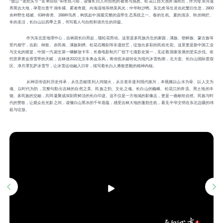
“放山”“老把头节”“去单回双”等传统习俗，读懂长白人对自然的敬畏与感恩。松花江自天池奔涌而出，作为母亲河滋
养黑吉大地，孕育出查干湖冬捕、雾凇奇观、向海湿地等绝美风光；中华秋沙鸭、东北虎等生灵在此繁衍生息，2800
余种野生植被、63种兽类、288种鸟类，构筑起中国最完整的温带生态系统之一。春的生机、夏的清凉、秋的绚烂、
冬的圣洁，长白山以四季之美，书写着人与自然和谐共生的诗篇。
作为东北亚地理中心，吉林因长白而起，随松花而动。这里是多民族共生的家园，满族、朝鲜族、蒙古族等
世代相守，吉剧、秧歌、农民画、满族刺绣、松花石雕刻等非遗技艺，绽放出多彩的民俗光彩。这里更是新中国工业
与文化的摇篮，中国一汽诞生第一辆解放卡车，长春电影制片厂创下七项影史第一，见证着国家发展的坚实步伐。依
托世界黄金滑雪带的天赋，吉林借2022北京冬奥会东风，将传统冰嬉转化为现代冰雪热潮，北大壶、长白山国际度假
区、净月潭瓦萨冰雪节，让冰雪运动融入日常，续写着长白人勇敢坚毅的精神内核。
从神话传说到历史传承，从生态秘境到人间烟火，从古老非遗到现代振兴，本视频以山水为骨、以人文为
魂、以时代为韵，完整勾勒出吉林的自然之美、民族之韵、文化之魂。长白山的巍峨、松花江的奔流、黑土地的丰
饶、多民族的交融，共同凝聚成深刻而鲜活的长白印迹。这不仅是一方地域的影像志，更是一曲献给自然、民族与时
代的赞歌，让观众在光影之间，读懂白山黑水的千年底蕴，感受吉林大地的蓬勃生机，看见中华文明在东北边疆的绵
延与绽放。