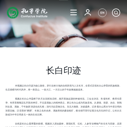
EN
长白印迹
本视频以长白印迹为核心脉络，穿行吉林大地的自然胜境与人文长河，全景式呈现长白山孕育的民族根脉、
生态馈赠与时代风华，将一座圣山、一条大江、一方沃土的千年故事娓娓道来。
视频从长白山华盖峰下的天女浴躬池启程，揭开满族起源的神秘传说。三仙女沐浴、朱雀衔籽、佛库伦受
孕、布库里雍顺定乱开国的神话，不仅是满族人的精神原点，更让长白山成为民族圣地。从肃慎、挹娄、勿吉、靺鞨
到女真、满族，千年族群演进在此扎根；清代乌拉贡物文化、东北大御路、冰嬉盛典，记录着白山黑水与中原文明的
深度交融。汉语里的“磨蹭”、长春之名的由来、满族剪纸的豪放粗犷，都在细节里印证着文化共生的印记，让长白文
脉成为中华文明多元一体的生动注脚。
自然是长白山最厚重的馈赠。视频深入原始森林，展现松茸、红松、人参等珍稀物产的生长与采撷，还原