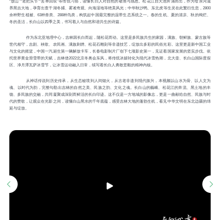
“放山”“老把头节”“去单回双”等传统习俗，读懂长白人对自然的敬畏与感恩。松花江自天池奔涌而出，作为母亲河滋
养黑吉大地，孕育出查干湖冬捕、雾凇奇观、向海湿地等绝美风光；中华秋沙鸭、东北虎等生灵在此繁衍生息，2800
余种野生植被、63种兽类、288种鸟类，构筑起中国最完整的温带生态系统之一。春的生机、夏的清凉、秋的绚烂、
冬的圣洁，长白山以四季之美，书写着人与自然和谐共生的诗篇。
作为东北亚地理中心，吉林因长白而起，随松花而动。这里是多民族共生的家园，满族、朝鲜族、蒙古族等
世代相守，吉剧、秧歌、农民画、满族刺绣、松花石雕刻等非遗技艺，绽放出多彩的民俗光彩。这里更是新中国工业
与文化的摇篮，中国一汽诞生第一辆解放卡车，长春电影制片厂创下七项影史第一，见证着国家发展的坚实步伐。依
托世界黄金滑雪带的天赋，吉林借2022北京冬奥会东风，将传统冰嬉转化为现代冰雪热潮，北大壶、长白山国际度假
区、净月潭瓦萨冰雪节，让冰雪运动融入日常，续写着长白人勇敢坚毅的精神内核。
从神话传说到历史传承，从生态秘境到人间烟火，从古老非遗到现代振兴，本视频以山水为骨、以人文为
魂、以时代为韵，完整勾勒出吉林的自然之美、民族之韵、文化之魂。长白山的巍峨、松花江的奔流、黑土地的丰
饶、多民族的交融，共同凝聚成深刻而鲜活的长白印迹。这不仅是一方地域的影像志，更是一曲献给自然、民族与时
代的赞歌，让观众在光影之间，读懂白山黑水的千年底蕴，感受吉林大地的蓬勃生机，看见中华文明在东北边疆的绵
延与绽放。