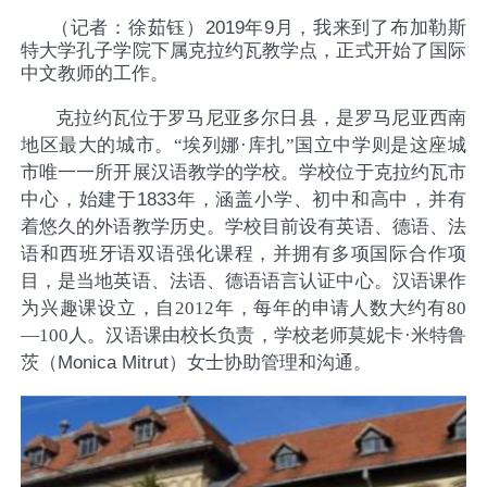
（记者：徐茹钰）
2019
年
9
月，我来到了布加勒斯
特大学孔子学院下属克拉约瓦教学点，正式开始了国际
中文教师的工作。
克拉约瓦位于罗马尼亚多尔日县，是罗马尼亚西南
地区最大的城市。“埃列娜
·
库扎”国立中学则是这座城
市唯一一所开展汉语教学的学校。学校位于克拉约瓦市
中心，始建于
1833
年，涵盖小学、初中和高中，并有
着悠久的外语教学历史。学校目前设有英语、德语、法
语和西班牙语双语强化课程，并拥有多项国际合作项
目，是当地英语、法语、德语语言认证中心。汉语课作
为兴趣课设立，自2012年，每年的申请人数大约有80
—100人。汉语
课由校长负责，学校老师莫妮卡·米特鲁
茨（
Monica Mitrut
）女士协助管理和沟通。