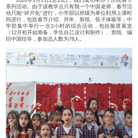
2020
年
1
月
21
日至
23
日，我们成功举办了庆祝春节
系列活动。由于该教学点只有我一个中国老师，春节活
动只能“碎片化”进行，小学部以班级为单位利用上课时
间进行，包括春节介绍、拜年、剪纸、筷子体验等；中
学部集中举行一次
2
小时的综合活动，包括脸谱展览
（
12
月初开始筹备，学生自己设计和制作）、剪纸、编
织中国结等，参加总人数为
78
人。