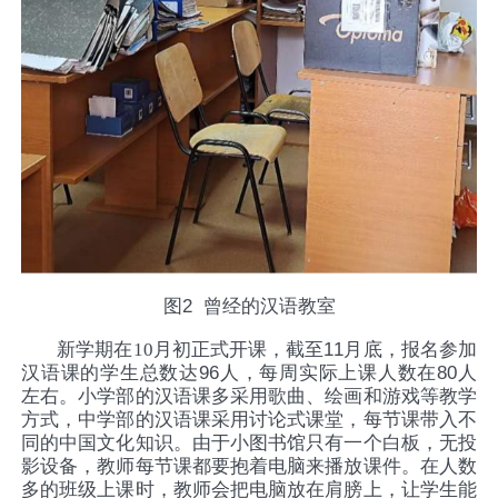
图
2
曾经的汉语教室
新学期在10月初正式开课
，截至
11
月底，报名参加
汉语课的学生总数达
96
人，每周实际上课人数在
80
人
左右。小学部的汉语课多采用歌曲、绘画和游戏等教学
方式，中学部的汉语课采用讨论式课堂，每节课带入不
同的中国文化知识。由于小图书馆只有一个白板，无投
影设备，教师每节课都要抱着电脑来播放课件。在人数
多的班级上课时，教师会把电脑放在肩膀上，让学生能