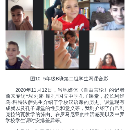
图
10 5
年级
B
班第二组学生网课合影
2020
年
11
月
12
日，当地媒体《自由言论》的记者
前来专访“埃列娜·库扎”国立中学孔子课堂，校长利维
乌·科特法萨先生介绍了学校汉语课的历史、课堂现有
成就以及孔子课堂的性质和意义等，我则介绍了自己到
克拉约瓦教学的缘由、在罗马尼亚的生活感受以及中罗
学校学生课时安排差异等。