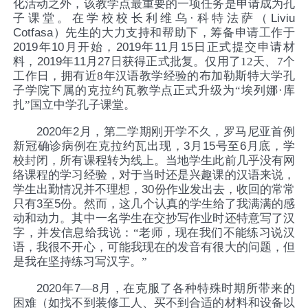
化活动之外，该教学点最重要的一项任务是申请成为孔
子课堂。在学校校长利维乌·科特法萨（
Liviu
Cotfasa
）先生的大力支持和帮助下，筹备申请工作于
2019
年
10
月开始，
2019
年
11
月
15
日正式提交申请材
料，
2019
年
11
月
27
日获得正式批复。仅用了12天、7个
工作日，拥有近8年汉语教学经验的布加勒斯特大学孔
子学院下属的克拉约瓦教学点正式升级为“埃列娜·库
扎”国立中学孔子课堂。
2020
年
2
月，第二学期刚开学不久，罗马尼亚首例
新冠确诊病例在克拉约瓦出现，
3
月
15
号至
6
月底，学
校封闭，所有课程转为线上。当地学生此前几乎没有网
络课程的学习经验，对于当时还是兴趣课的汉语来说，
学生出勤情况并不理想，
30
份作业发出去，收回的常常
只有
3至5
份。然而，这几个认真的学生给了我满满的感
动和动力。其中一名学生在交抄写作业时还特意写了汉
字，并发信息给我说：“老师，现在我们不能练习说汉
语，我很不开心，可能我现在的发音有很大的问题，但
是我在坚持练习写汉字。”
2020
年
7
—
8
月，在克服了各种特殊时期所带来的
困难（如找不到装修工人、买不到合适的材料和设备以