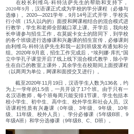
在校长利维乌·科特法萨先生的帮助和支持下，
2020年9月，汉语课正式成为学校的学分课程（必修与
选修）。
2020—2021
学年，
9
月
14
号正式开学，学校实
行小班（
15
人以内的）面授和网课相结合的混合模式进
行教学，学生和老师全部戴口罩上课。开学后，我向校
长申请参与招生工作，在莫妮卡女士的陪同下，到学校
的各个班级进行选修课和兴趣课的招生宣传，必修课则
由利维乌·科特法萨先生和我一起到班级发布通知和分
组。
2020
年
9
月底，招生工作完成后，“埃列娜·库扎”国
立中学孔子课堂开启了线上线下混合模式教学，除小学
生在自己的教室上课外，其余学生在校期间上面授课程
（以两周为单位，网课和面授交叉进行）。
截至
2020
年
11
月
19
日，汉语学生人数为
136
名，约
为上一学年的
1.5
倍，一共开设了
17
个班。由于只有一
名汉语教师，每个班每周只能安排
1
节课。学生包括本
校小学生、初中生、高中生、校外学生和社会人员。汉
语课程性质有兴趣课（
0
年级、
3
年级、
9
年级、
10
年
级、
11
年级、校外人员）、学分必修课（
5
年级
B
班、
9
年级
A
班）和学分选修课（
9
年级
B
、
C
、
D
班）。