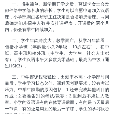
一、
招生简单。新学期开学之后，莫妮卡女士会发
邮件给中学部各班的班长，学生可以自愿申请加入汉语
课，小学部则由各班班主任决定是否增加汉语课。两周
后确定初步招生人数并安排课程表，开课后的两个月
内，仍会有学生陆续加入。
二、
学生年龄跨度大，教学面广。从学习年龄看，
包括小学班（年龄最小为
2
年级，
10
岁左右）、初中
班、高中班和校外班（中学生、大学生、社会人士都
有），学生汉语水平大多数为零基础，最高为中级（通
过
HSK3
）。
三、
中学部课程较轻松，出勤率不高；小学部时间
靠后，学生学习状态欠佳。课程无考勤要求，没有考试
压力。中学生缺勤的原因包括：
1.还未完成其他科目的
作业
；
2.
要准备别的考试
/
竞赛；
3.迟到后不愿进入教
室
。小学的汉语课有的在体育课后面，有的是当天最后
一节课，有的还是周五的最后一节课，学生的学习状态