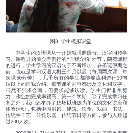
图
3
学生模拟课堂
中学生的汉语课从一开始就强调语音、汉字同步学
习。课程开始前会有例行的“自我介绍”环节，随着课程
的进行，学生学习的汉语句子不断增加，在圣诞假期之
前，也就是学习汉语大概三个月以后（每周两次课，每
次课
50
分钟），几乎所有的学生都能够流利进行
10
句
话以上的自我介绍。每节课的内容都涉及文化和汉字，
虽然不强求会写，但要求能够认读。学生们都非常努
力，作业的完成率很高。第一个学期，除了完成学习任
务之外，我们还举办了
15
场以班级为单位的文化讲座和
体验活动，包括中国服饰、建筑、饮食、戏曲、书法、
传统手工艺、传统乐器、传统节日等方面，参与人数超
过
200人次
。