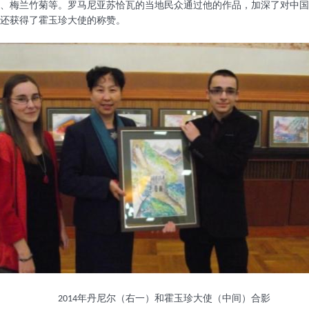
、梅兰竹菊等。罗马尼亚苏恰瓦的当地民众通过他的作品，加深了对中国
还获得了霍玉珍大使的称赞。
年丹尼尔（右一）和霍玉珍大使（中间）合影
2014