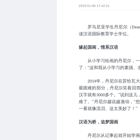
2025-01-08 17:42:21
罗马尼亚学生丹尼尔（
Dea
读汉语国际教育学士学位。
缘起国画，情系汉语
从小学习绘画的丹尼尔，一
了：“这和我从小学习的素描、
年，丹尼尔在苏恰瓦大
2014
最困难的部分，丹尼尔笑着回答
汉字就有
多个。”说到这儿
3000
难了。”丹尼尔越说越激动，“
一看就像流泪。这太美妙了！”
汉语为桥，追梦国画
丹尼尔从记事起就开始学画