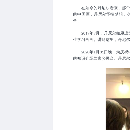
在如今的丹尼尔看来，那个
的中国画，丹尼尔怀揣梦想，
金。
年
月，丹尼尔如愿成
2019
9
生学习画画。讲到这里，丹尼尔
年
月
日晚，为庆祝
2020
1
31
的知识介绍给家乡民众。丹尼尔