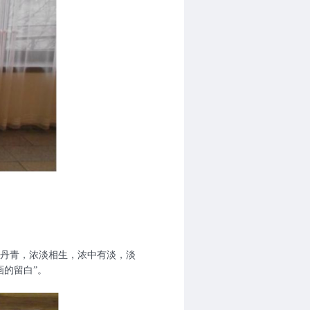
丹青，浓淡相生，浓中有淡，淡
的留白”。