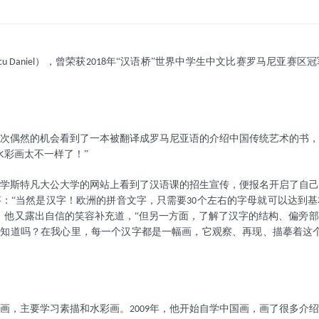
，曾荣获
年“汉语桥”世界中学生中文比赛罗马尼亚赛区
cu Daniel）
2018
次偶然的机会看到了一本被翻译成罗马尼亚语的介绍中国传统艺术的书
，
水彩画太不一样了！”
学斯特凡大公大学的网站上看到了汉语课的招生宣传，便报名开启了自己
：“当然是汉字！欧洲的拼音文字，只需要
个左右的字母就可以达到基
30
，他又露出自信的笑容补充道，“但另一方面，了解了汉字的结构、偏旁
您知道吗？在我心里，每一个汉字都是一幅画，它观察、再现、描摹着这个世
画，主要学习素描和水彩画。
年，他开始自学中国画，画了很多介绍
2009