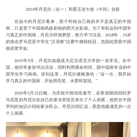
年丹尼尔（右一）和霍玉珍大使（中间）合影
2014
在如今的丹尼尔看来，那个时候自己画的并不是真正的中国
画，只是受了中国画风格影响的西方水彩画。为了有机会到中国学
习真正的中国画，丹尼尔怀揣梦想，努力学习汉语。
年，
岁
2018
19
的他在罗马尼亚中学生“汉语桥”比赛中摘得桂冠，也因此荣获中国
政府奖学金。
年
月，丹尼尔如愿成为北京语言大学的一名学生。在中
2019
9
国，他经常参加书法活动，同时利用课余时间，跟中国画专业的中
国学生学习画画。讲到这里，丹尼尔难掩激动：“这一次，我开始
学习真正的中国画，开始用毛笔、水墨和宣纸。”
年
月
日晚，为庆祝中国传统春节，在寒假期间回到罗
2020
1
31
马尼亚的丹尼尔在自己的家乡苏恰瓦举办了个人画展，他把在中国
学到的知识介绍给家乡民众。丹尼尔回忆说，那是他最满意的一次
个人画展。