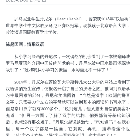
2025-01-08 17:42:21
罗马尼亚学生丹尼尔（
，曾荣获
年“汉语桥”
Deacu Daniel）
2018
世界中学生中文比赛罗马尼亚赛区冠军，现就读于北京语言大学，
攻读汉语国际教育学士学位。
缘起国画，情系汉语
从小学习绘画的丹尼尔，一次偶然的机会看到了一本被翻译成
罗马尼亚语的介绍中国传统艺术的书
，丹尼尔被中国水墨画深深地
吸引了：“这和我从小学习的素描、水彩画太不一样了！”
年，丹尼尔在苏恰瓦大学斯特凡大公大学的网站上看到了
2014
汉语课的招生宣传，便报名开启了自己的汉语之旅。被问到汉语学
习中最困难的部分，丹尼尔笑着回答：“当然是汉字！欧洲的拼音
文字，只需要
个左右的字母就可以达到基本的阅读和书写水平，
30
但是常用汉字就有
多个。”说到这儿，他又露出自信的笑容补
3000
充道，“但另一方面，了解了汉字的结构、偏旁部首等基础知识
后，也就没有那么难了。”丹尼尔越说越激动，“您知道吗？在我心
里，每一个汉字都是一幅画，它观察、再现、描摹着这个世
界。‘笑’字令人欢快，‘哭’字一看就像流泪。这太美妙了！”