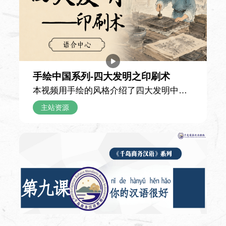
见到了课本中描述的长城——它顺着连绵
90 课时
的山脊铺展延伸，宛如一条雄伟的灰色巨
龙盘踞在青山之间，比他想象中更加壮阔
使用教材
震撼。攀登途中，父亲向他讲解，长城的
自编自选教材
雏形早在两千多年前便已出现，历经漫长
岁月留存至今；城墙每隔一段距离就有一
手绘中国系列-四大发明之印刷术
座高耸的建筑，其中烽火台是古代传递敌
本视频用手绘的风格介绍了四大发明中的
课程简介
情的信号站，敌楼则供守城士兵驻守屯
课程重点在核心词汇和语法点的掌握与运
印刷术，以细腻生动的手绘画面串联起这
主站资源
用，旨在通过听说读写等技能训练，提高学
兵、存放物资。 游览途中，爷爷还讲了孟
项伟大发明跨越千年的发展脉络，为观众
生英语综合交际能力。
姜女哭长城的古老传说，讲解了条石、城
拆解中国古代印刷技术从雏形到成熟的演
砖、特制灰浆等修建材料，以及古人纯人
进之路，解锁藏在典籍与文字背后的古人
力运送物料的建造历程，并介绍了明长城
智慧。 视频首先回溯了印刷术的早期形态
的总长规模。听完这些故事，小男孩不再
——唐代的雕版印刷术。作为印刷技术的
中国文学（3）
只将长城看作一道高墙，更读懂了它承载
重要开端，雕版印刷以整块木板为载体，
的历史重量，也真切体会到了“不到长城非
工匠将文字与图案反向雕刻于板面之上，
课时
好汉”的深意。
再刷墨覆纸完成印制。这项技术诞生后，
90 课时