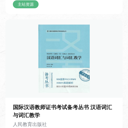
复试验改良，最终用胶泥烧制出单个活
主站资源
本视频为中国成语故事系列的第21个视
字，发明了胶泥活字印刷术，让印刷技术
使用教材
频，介绍了中国的成语“抑扬顿挫”。视频内
主站资源
自编自选教材
从此迈入了灵活高效的新阶段。全片以清
容从解读“抑扬顿挫”的字面含义与核心内涵
新流畅的手绘动画还原技术细节，既清晰
开始，逐步延伸到 “抑扬顿挫” 的演说实例
呈现了雕版与活字印刷的完整操作流程，
与生活各类场景中的实际体现。视频结合
课程简介
也用充满烟火气的工匠故事让历史变得鲜
丘吉尔经典演说案例拆解技巧：“扬” 代表
课程将翻译理论、实践、评析与鉴赏有机结
活可感。观众既能系统梳理印刷术的发展
合，使学生掌握常用的翻译技巧和理论，培
声调抬高，“抑” 代表声调放低，二者互为
养翻译实践能力。
时间线，也能从毕昇的发明过程里体会
相反，一抑一扬形成鲜明对比，能够调动
到，很多改变世界的创造，往往就源于日
听众情绪、烘托演讲气势。对话深入探讨
常里的一次意外、一份不肯将就的巧思。
了声调节奏带来的表达感染力，清晰剖析
抑扬顿挫这一语言手法的作用——增强语
毕业论文指导
言表现力，让表达更有感染力、更容易传
递情绪。对话还拓展了该词语的现实应用
课时
国际汉语教师证书考试备考丛书 汉语词汇
场景，说明抑扬顿挫不只用在演讲之中，
60 课时
与词汇教学
在朗诵、歌唱、戏剧表演、乐器演奏、课
人民教育出版社
堂教学、辩论交流等场景都广泛适用。整