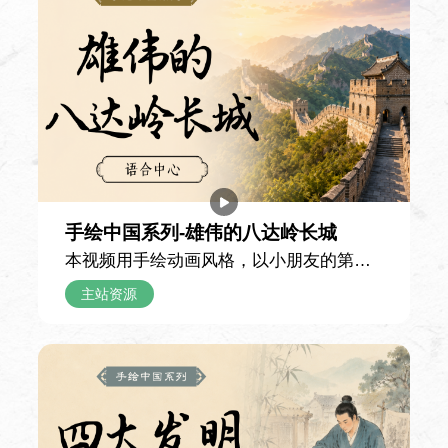
课时
90 课时
使用教材
自编自选教材
课程简介
讲解中国文学的性质、特点及其发生和发展
手绘中国系列-雄伟的八达岭长城
的规律，帮助学生科学地分析评价各个历史
本视频用手绘动画风格，以小朋友的第一
时期的重要作家和代表作品。
人称日记口吻，记录一家人游览北京八达
主站资源
岭长城的难忘经历，用童真的视角串联起
长城的雄伟景致与千年故事，带领观众沉
浸式感受这座世界文化遗产的独特魅力。
大学英语（3）
日记里记录，当天由父亲驾车带全家前往
八达岭长城。抵达山脚下时，小男孩亲眼
课时