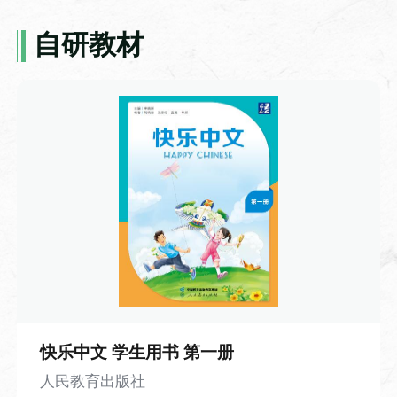
被广泛应用于佛经、历书、医籍的批量复
制，彻底打破了手抄书籍效率低下、错漏
自研教材
使用教材
频发的局限，让知识传播的速度得到了质
商务汉语-9-你的汉语很好
自编自选教材
的飞跃。但与此同时，雕版印刷的短板也
本视频是《千岛商务汉语·小白篇》系列视
十分明显：每印一种书籍便需雕刻一整套
频第九课。本课围绕语言能力交流展开，
主站资源
新版，一旦刻错一字，整块木板便几乎报
以职场人物对话为载体，学习 “你的汉语很
课程简介
废，不仅耗时费料，灵活性也大打折扣。
讲解中国文学的性质、特点及其发生和发展
好” 等核心问句，掌握说汉语、写汉字相关
的规律，帮助学生科学地分析评价各个历史
带着对技术痛点的思考，视频将镜头转向
日常表达。课程重点讲解情态动词“能”，以
时期的重要作家和代表作品。
北宋时期，还原了活字印刷术诞生的趣味
及“的”、形容词谓语句的含义与用法。课程
契机。平民工匠毕昇常年从事雕版工作，
搭配大量例句与互动跟读练习，知识点讲
一次刻版时不慎刻错一字，耗费多日心血
解通俗易懂，练习形式简单实用。
的版面眼看就要作废，满心无奈之际，他
翻译理论与实践（3）
突然灵光乍现：既然整版雕刻容错率太
低，何不将每个字都做成独立的单字印？
课时
快乐中文 学生用书 第一册
排版时按需组合，错字可随时替换，印完
120 课时
人民教育出版社
还能拆分重复使用。顺着这个思路，他反
成语-21-抑扬顿挫