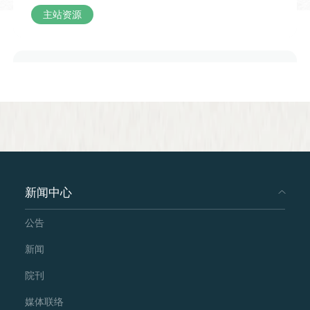
使用教材
场交流以轻松互动的聊天形式推进，从成
主站资源
自编教材
语本源、双语释义、经典演说案例，再到
语言技巧原理与日常实用场景的探讨，内
容丰富接地气，既有中华成语文化知识的
课程简介
传递，又贴合演说、表演、日常沟通等各
介绍并让学生掌握学术论文的基本结构框架
及写作规范。
类场景，让观众在轻松的交流氛围中理解
声调节奏的表达魅力，掌握巧用语音起伏
增强表达效果的小技巧。
中国国情简介
新闻中心
课时
公告
34 课时
新闻
国际汉语教师证书考试备考丛书 汉语语法
院刊
与语法教学
使用教材
媒体联络
人民教育出版社
自编自选教材