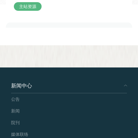
场交流以轻松互动的聊天形式推进，从成
主站资源
语本源、双语释义、经典演说案例，再到
语言技巧原理与日常实用场景的探讨，内
容丰富接地气，既有中华成语文化知识的
传递，又贴合演说、表演、日常沟通等各
类场景，让观众在轻松的交流氛围中理解
声调节奏的表达魅力，掌握巧用语音起伏
增强表达效果的小技巧。
新闻中心
公告
新闻
国际汉语教师证书考试备考丛书 汉语语法
院刊
与语法教学
媒体联络
人民教育出版社