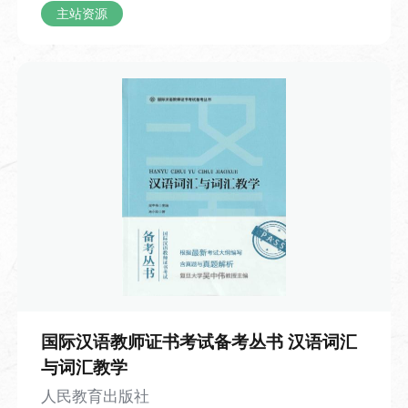
复试验改良，最终用胶泥烧制出单个活
主站资源
本视频为中国成语故事系列的第21个视
字，发明了胶泥活字印刷术，让印刷技术
频，介绍了中国的成语“抑扬顿挫”。视频内
主站资源
从此迈入了灵活高效的新阶段。全片以清
容从解读“抑扬顿挫”的字面含义与核心内涵
新流畅的手绘动画还原技术细节，既清晰
开始，逐步延伸到 “抑扬顿挫” 的演说实例
呈现了雕版与活字印刷的完整操作流程，
与生活各类场景中的实际体现。视频结合
也用充满烟火气的工匠故事让历史变得鲜
丘吉尔经典演说案例拆解技巧：“扬” 代表
活可感。观众既能系统梳理印刷术的发展
声调抬高，“抑” 代表声调放低，二者互为
时间线，也能从毕昇的发明过程里体会
相反，一抑一扬形成鲜明对比，能够调动
到，很多改变世界的创造，往往就源于日
听众情绪、烘托演讲气势。对话深入探讨
常里的一次意外、一份不肯将就的巧思。
了声调节奏带来的表达感染力，清晰剖析
抑扬顿挫这一语言手法的作用——增强语
言表现力，让表达更有感染力、更容易传
递情绪。对话还拓展了该词语的现实应用
国际汉语教师证书考试备考丛书 汉语词汇
场景，说明抑扬顿挫不只用在演讲之中，
与词汇教学
在朗诵、歌唱、戏剧表演、乐器演奏、课
人民教育出版社
堂教学、辩论交流等场景都广泛适用。整