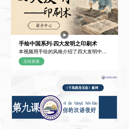
见到了课本中描述的长城——它顺着连绵
的山脊铺展延伸，宛如一条雄伟的灰色巨
课时
龙盘踞在青山之间，比他想象中更加壮阔
56 课时
震撼。攀登途中，父亲向他讲解，长城的
雏形早在两千多年前便已出现，历经漫长
使用教材
岁月留存至今；城墙每隔一段距离就有一
手绘中国系列-四大发明之印刷术
中级汉语听说教程（上册）
座高耸的建筑，其中烽火台是古代传递敌
本视频用手绘的风格介绍了四大发明中的
情的信号站，敌楼则供守城士兵驻守屯
印刷术，以细腻生动的手绘画面串联起这
主站资源
课程简介
兵、存放物资。 游览途中，爷爷还讲了孟
项伟大发明跨越千年的发展脉络，为观众
课程旨在促进学生多种技能协调发展。通过
姜女哭长城的古老传说，讲解了条石、城
拆解中国古代印刷技术从雏形到成熟的演
本课程的学习，学生不仅能提高汉语听辨能
砖、特制灰浆等修建材料，以及古人纯人
进之路，解锁藏在典籍与文字背后的古人
力，还能熟练运用汉语。
力运送物料的建造历程，并介绍了明长城
智慧。 视频首先回溯了印刷术的早期形态
的总长规模。听完这些故事，小男孩不再
——唐代的雕版印刷术。作为印刷技术的
只将长城看作一道高墙，更读懂了它承载
重要开端，雕版印刷以整块木板为载体，
的历史重量，也真切体会到了“不到长城非
工匠将文字与图案反向雕刻于板面之上，
好汉”的深意。
再刷墨覆纸完成印制。这项技术诞生后，