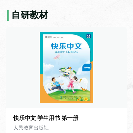
被广泛应用于佛经、历书、医籍的批量复
制，彻底打破了手抄书籍效率低下、错漏
自研教材
频发的局限，让知识传播的速度得到了质
商务汉语-9-你的汉语很好
的飞跃。但与此同时，雕版印刷的短板也
本视频是《千岛商务汉语·小白篇》系列视
十分明显：每印一种书籍便需雕刻一整套
频第九课。本课围绕语言能力交流展开，
主站资源
新版，一旦刻错一字，整块木板便几乎报
以职场人物对话为载体，学习 “你的汉语很
废，不仅耗时费料，灵活性也大打折扣。
好” 等核心问句，掌握说汉语、写汉字相关
带着对技术痛点的思考，视频将镜头转向
日常表达。课程重点讲解情态动词“能”，以
北宋时期，还原了活字印刷术诞生的趣味
及“的”、形容词谓语句的含义与用法。课程
契机。平民工匠毕昇常年从事雕版工作，
搭配大量例句与互动跟读练习，知识点讲
一次刻版时不慎刻错一字，耗费多日心血
解通俗易懂，练习形式简单实用。
的版面眼看就要作废，满心无奈之际，他
突然灵光乍现：既然整版雕刻容错率太
低，何不将每个字都做成独立的单字印？
快乐中文 学生用书 第一册
排版时按需组合，错字可随时替换，印完
人民教育出版社
还能拆分重复使用。顺着这个思路，他反
成语-21-抑扬顿挫