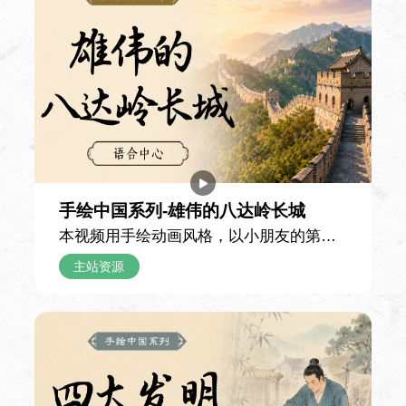
作文课
课时
72 课时
使用教材
体验汉语写作教程（中级1）
手绘中国系列-雄伟的八达岭长城
课程简介
本视频用手绘动画风格，以小朋友的第一
课程旨在提高学生的中文写作水平，从基本
人称日记口吻，记录一家人游览北京八达
主站资源
的语段类型入手，帮助学生掌握各种语段类
岭长城的难忘经历，用童真的视角串联起
型的书面表达。
长城的雄伟景致与千年故事，带领观众沉
浸式感受这座世界文化遗产的独特魅力。
日记里记录，当天由父亲驾车带全家前往
汉语听说课
八达岭长城。抵达山脚下时，小男孩亲眼