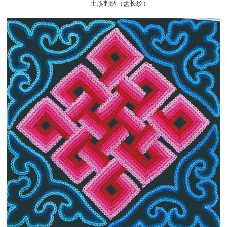
土族刺绣（盘长纹）