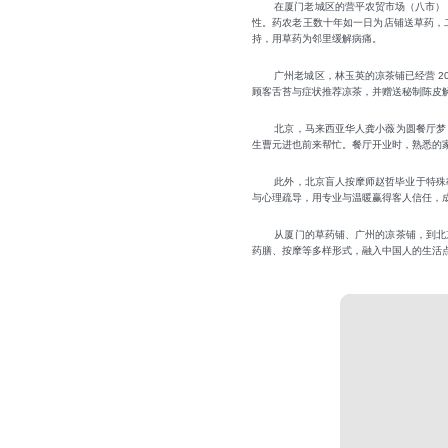
在厦门老城区的营平农贸市场（八市）
性。药农老王数十年如一日为店铺送草药，
持，用草药为邻里缓解病痛。
广州老城区，林玉英的凉茶铺已经营 2
顾客舌苔与症状推荐凉茶，并赠送秘制陈皮
北京，马来西亚华人龚小薇为圆餐厅梦
生曹元进也前来帮忙。餐厅开业时，熟悉的家
此外，北京盲人按摩师赵哲毕业于特殊教
与心理疏导，用专业与温暖赢得客人信任，成
从厦门的草药铺、广州的凉茶铺，到北
药膳、按摩等多样形式，融入中国人的生活