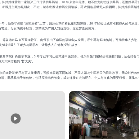
，陈婷婷经营着一家祖孙三代传承的草药铺，18 年来全年无休。她不仅为街坊提供草药，还附赠草药
二者既是主顾亦是朋友。不过，城市发展让种药空间缩减，药农面临后继无人的困境，陈婷婷的药铺
0 年，她坚守传统 “三煎三煮” 工艺，用原生草药和瓦罐熬制凉茶，20 年经验让她精准把控火候与
解苦涩。母女俩携手经营，凉茶成为广州人对抗湿热、度过苦夏的良方。
，筹备地道马来西亚肉骨茶。肉骨茶由下南洋的福建华人发明，用中药与鲜肉熬制，寄托着华人乡愁
乡味道吸引了老乡与新朋友，让异乡人在都市找到 “故乡”。
育学院针灸推拿专业，5 年专业学习让他精通中医知识。他为白领们缓解颈椎腰椎问题，还会结合 “
为大家信赖的 “哲大夫”。
京的肉骨茶餐厅与盲人按摩店，视频串联起不同地域、不同人群与中医相关的日常故事。无论时代如
点滴，既承载着千年传统，也适应着当代节奏，成为连接过去与现在、个人与文化的重要纽带，展现出