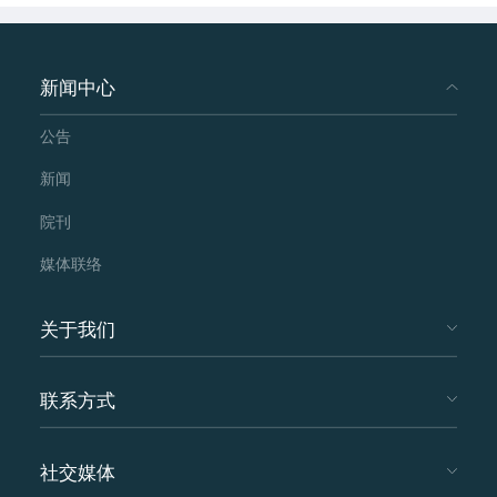
新闻中心
公告
新闻
院刊
媒体联络
关于我们
联系方式
社交媒体