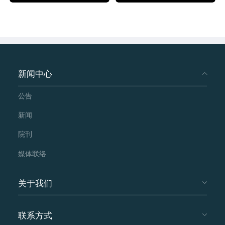
新闻中心
公告
新闻
院刊
媒体联络
关于我们
联系方式