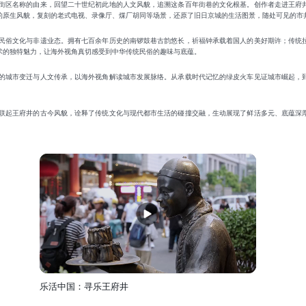
街区名称的由来，回望二十世纪初此地的人文风貌，追溯这条百年街巷的文化根基。创作者走进王府
的原生风貌，复刻的老式电视、录像厅、煤厂胡同等场景，还原了旧日京城的生活图景，随处可见的市
民俗文化与非遗业态。拥有七百余年历史的南锣鼓巷古韵悠长，祈福钟承载着国人的美好期许；传统
术的独特魅力，让海外视角真切感受到中华传统民俗的趣味与底蕴。
的城市变迁与人文传承，以海外视角解读城市发展脉络。从承载时代记忆的绿皮火车见证城市崛起，
联起王府井的古今风貌，诠释了传统文化与现代都市生活的碰撞交融，生动展现了鲜活多元、底蕴深
乐活中国：寻乐王府井