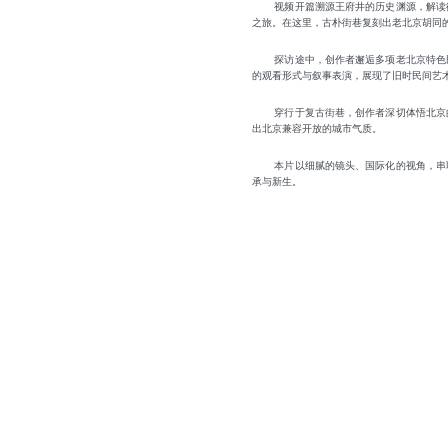
视频开篇溯源王府井的历史渊源，解读
之旅。在这里，古朴街巷复刻出老北京胡同
探访途中，创作者邂逅多项老北京特色
的观看形式与叙事表演，展现了旧时民间艺
穿行于复古街巷，创作者深切体悟北京
出北京兼容开放的城市气质。
本片以细腻的镜头、国际化的视角，串
承与新生。