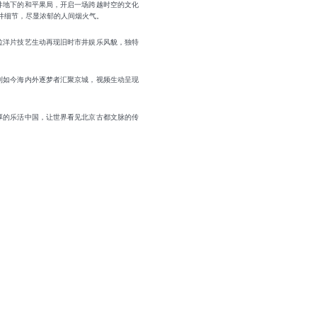
井地下的和平果局，开启一场跨越时空的文化
井细节，尽显浓郁的人间烟火气。
拉洋片技艺生动再现旧时市井娱乐风貌，独特
到如今海内外逐梦者汇聚京城，视频生动呈现
厚的乐活中国，让世界看见北京古都文脉的传