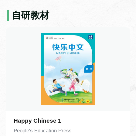
被广泛应用于佛经、历书、医籍的批量复
制，彻底打破了手抄书籍效率低下、错漏
自研教材
频发的局限，让知识传播的速度得到了质
商务汉语-9-你的汉语很好
的飞跃。但与此同时，雕版印刷的短板也
本视频是《千岛商务汉语·小白篇》系列视
十分明显：每印一种书籍便需雕刻一整套
频第九课。本课围绕语言能力交流展开，
From Main Website
新版，一旦刻错一字，整块木板便几乎报
以职场人物对话为载体，学习 “你的汉语很
废，不仅耗时费料，灵活性也大打折扣。
好” 等核心问句，掌握说汉语、写汉字相关
带着对技术痛点的思考，视频将镜头转向
日常表达。课程重点讲解情态动词“能”，以
北宋时期，还原了活字印刷术诞生的趣味
及“的”、形容词谓语句的含义与用法。课程
契机。平民工匠毕昇常年从事雕版工作，
搭配大量例句与互动跟读练习，知识点讲
一次刻版时不慎刻错一字，耗费多日心血
解通俗易懂，练习形式简单实用。
的版面眼看就要作废，满心无奈之际，他
突然灵光乍现：既然整版雕刻容错率太
低，何不将每个字都做成独立的单字印？
Happy Chinese 1
排版时按需组合，错字可随时替换，印完
People's Education Press
还能拆分重复使用。顺着这个思路，他反
Idiom-21-Varied cadence or rhyth