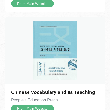
复试验改良，最终用胶泥烧制出单个活
m
From Main Website
本视频为中国成语故事系列的第21个视
字，发明了胶泥活字印刷术，让印刷技术
频，介绍了中国的成语“抑扬顿挫”。视频内
From Main Website
从此迈入了灵活高效的新阶段。全片以清
容从解读“抑扬顿挫”的字面含义与核心内涵
新流畅的手绘动画还原技术细节，既清晰
开始，逐步延伸到 “抑扬顿挫” 的演说实例
呈现了雕版与活字印刷的完整操作流程，
与生活各类场景中的实际体现。视频结合
也用充满烟火气的工匠故事让历史变得鲜
丘吉尔经典演说案例拆解技巧：“扬” 代表
活可感。观众既能系统梳理印刷术的发展
声调抬高，“抑” 代表声调放低，二者互为
时间线，也能从毕昇的发明过程里体会
相反，一抑一扬形成鲜明对比，能够调动
到，很多改变世界的创造，往往就源于日
听众情绪、烘托演讲气势。对话深入探讨
常里的一次意外、一份不肯将就的巧思。
了声调节奏带来的表达感染力，清晰剖析
抑扬顿挫这一语言手法的作用——增强语
言表现力，让表达更有感染力、更容易传
递情绪。对话还拓展了该词语的现实应用
Chinese Vocabulary and Its Teaching
场景，说明抑扬顿挫不只用在演讲之中，
People's Education Press
在朗诵、歌唱、戏剧表演、乐器演奏、课
堂教学、辩论交流等场景都广泛适用。整
From Main Website