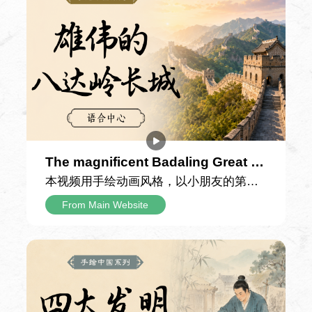
Teaching Materials
Chinês para Gerentes
Introduction to the Course
课程旨在帮助学生了解如何运用中文从事商
务活动，为未来商务专业课的学习打下良好
的语言基础，也为将来从事相关工作做好准
备。
The magnificent Badaling Great W
all
本视频用手绘动画风格，以小朋友的第一
人称日记口吻，记录一家人游览北京八达
From Main Website
Curso de chinês abrangente
岭长城的难忘经历，用童真的视角串联起
长城的雄伟景致与千年故事，带领观众沉
浸式感受这座世界文化遗产的独特魅力。
Class Hours
64 Class Hours
日记里记录，当天由父亲驾车带全家前往
八达岭长城。抵达山脚下时，小男孩亲眼