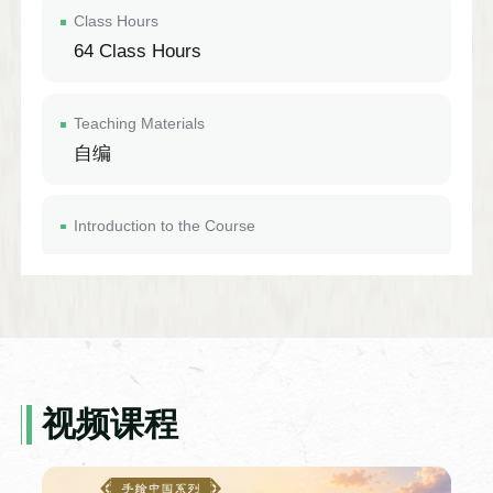
Class Hours
64 Class Hours
Teaching Materials
自编
Introduction to the Course
Aula de chinês para negócios
Class Hours
视频课程
64 Class Hours