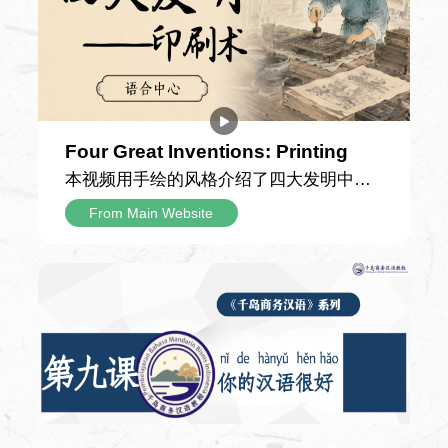
见到了课本中描述的长城——它顺着连绵
Teaching Materials
的山脊铺展延伸，宛如一条雄伟的灰色巨
Chinês Contemporâneo, Aprenda Chinês
龙盘踞在青山之间，比他想象中更加壮阔
Comigo etc.
震撼。攀登途中，父亲向他讲解，长城的
雏形早在两千多年前便已出现，历经漫长
Introduction to the Course
岁月留存至今；城墙每隔一段距离就有一
Four Great Inventions: Printing
座高耸的建筑，其中烽火台是古代传递敌
本视频用手绘的风格介绍了四大发明中的
情的信号站，敌楼则供守城士兵驻守屯
印刷术，以细腻生动的手绘画面串联起这
From Main Website
兵、存放物资。 游览途中，爷爷还讲了孟
项伟大发明跨越千年的发展脉络，为观众
姜女哭长城的古老传说，讲解了条石、城
拆解中国古代印刷技术从雏形到成熟的演
砖、特制灰浆等修建材料，以及古人纯人
进之路，解锁藏在典籍与文字背后的古人
力运送物料的建造历程，并介绍了明长城
智慧。 视频首先回溯了印刷术的早期形态
的总长规模。听完这些故事，小男孩不再
——唐代的雕版印刷术。作为印刷技术的
只将长城看作一道高墙，更读懂了它承载
重要开端，雕版印刷以整块木板为载体，
的历史重量，也真切体会到了“不到长城非
工匠将文字与图案反向雕刻于板面之上，
好汉”的深意。
再刷墨覆纸完成印制。这项技术诞生后，