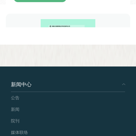
场交流以轻松互动的聊天形式推进，从成
语本源、双语释义、经典演说案例，再到
语言技巧原理与日常实用场景的探讨，内
容丰富接地气，既有中华成语文化知识的
传递，又贴合演说、表演、日常沟通等各
类场景，让观众在轻松的交流氛围中理解
声调节奏的表达魅力，掌握巧用语音起伏
增强表达效果的小技巧。
新闻中心
公告
Chinese Grammar and Its Teaching
新闻
People's Education Press
院刊
From Main Website
媒体联络