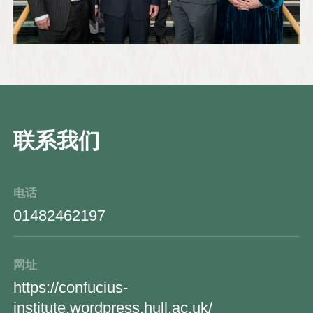
联系我们
电话
01482462197
网址
https://confucius-
institute.wordpress.hull.ac.uk/